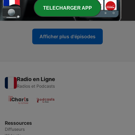
-
281
Cnews FM #280: Bude výkonnější PS5, nebo
TELECHARGER APP
XSX?
21 mars 2020
Afficher plus d'épisodes
Radio en Ligne
Radios et Podcasts
Ressources
Diffuseurs