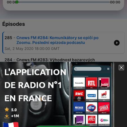
00:00
00:00
Épisodes
-
285
Cnews FM #284: Komunikátory se opičí po
Zoomu. Poslední epizoda podcastu
Sat, 2 May 2020 18:00:00 GMT
-
284
Cnews FM #283: Výhodnost bazarových
komponent a Skype jako bolestné selhání
Microsoftu
18 avr. 2020
-
283
Cnews FM #282: Sony skoncovalo s
Dualshockem, Lukáš šílí z HBO Go
11 avr. 2020
-
282
Cnews FM #281: Jak přežít koronakrizi?
Vybudujte si zdravé návyky
28 mars 2020