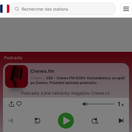
Podcasts
Cnews.fm
Cnews
|
285 - Cnews FM #284: Komunikátory se opičí
po Zoomu. Poslední epizoda podcastu
Podcasty a jiné nahrávky magazínu Cnews.cz.
1
x
Volume