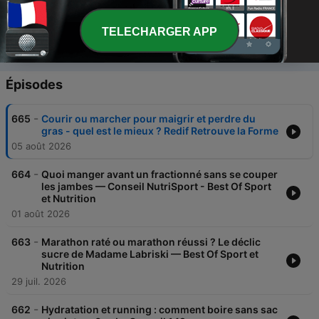
00:00
00:00
TELECHARGER APP
Épisodes
-
665
Courir ou marcher pour maigrir et perdre du
gras - quel est le mieux ? Redif Retrouve la Forme
05 août 2026
-
664
Quoi manger avant un fractionné sans se couper
les jambes — Conseil NutriSport - Best Of Sport
et Nutrition
01 août 2026
-
663
Marathon raté ou marathon réussi ? Le déclic
sucre de Madame Labriski — Best Of Sport et
Nutrition
29 juil. 2026
-
662
Hydratation et running : comment boire sans sac