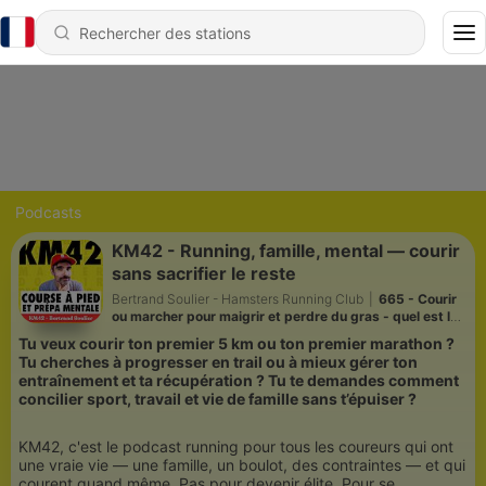
Podcasts
KM42 - Running, famille, mental — courir
sans sacrifier le reste
Bertrand Soulier - Hamsters Running Club
|
665 - Courir
ou marcher pour maigrir et perdre du gras - quel est le
mieux ? Redif Retrouve la Forme
Tu veux courir ton premier 5 km ou ton premier marathon ?
Tu cherches à progresser en trail ou à mieux gérer ton
entraînement et ta récupération ? Tu te demandes comment
concilier sport, travail et vie de famille sans t’épuiser ?
KM42, c'est le podcast running pour tous les coureurs qui ont
une vraie vie — une famille, un boulot, des contraintes — et qui
courent quand même. Pas pour devenir élite. Pour se