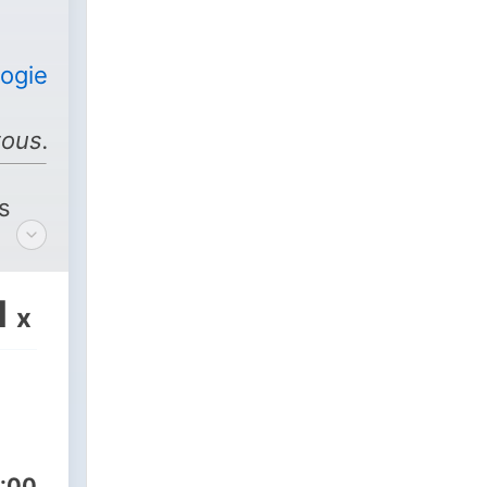
logiepourtous
tous.com
s
1
x
:00