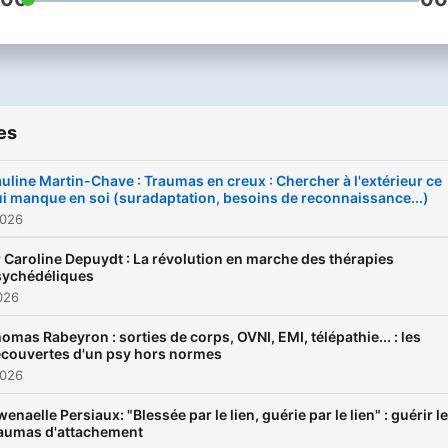
es
uline Martin-Chave : Traumas en creux : Chercher à l'extérieur ce
i manque en soi (suradaptation, besoins de reconnaissance...)
2026
 Caroline Depuydt : La révolution en marche des thérapies
sychédéliques
2026
omas Rabeyron : sorties de corps, OVNI, EMI, télépathie... : les
couvertes d'un psy hors normes
2026
enaelle Persiaux: "Blessée par le lien, guérie par le lien" : guérir l
raumas d'attachement