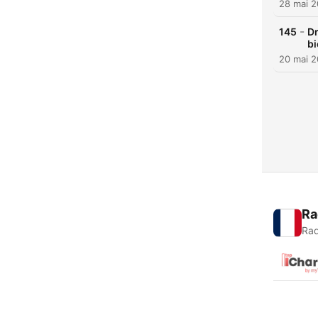
28 mai 
-
145
Dr
bi
20 mai 
Ra
Rad