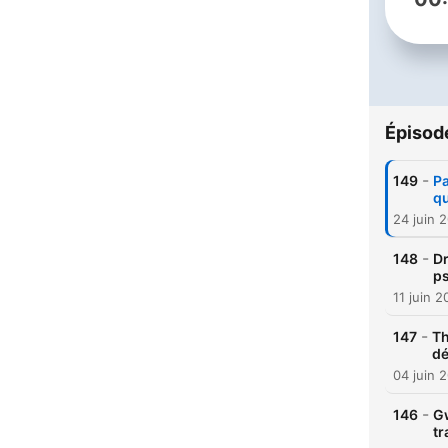
Épisod
-
149
Pa
qu
24 juin 
-
148
Dr
p
11 juin 
-
147
Th
dé
04 juin 
-
146
Gw
t