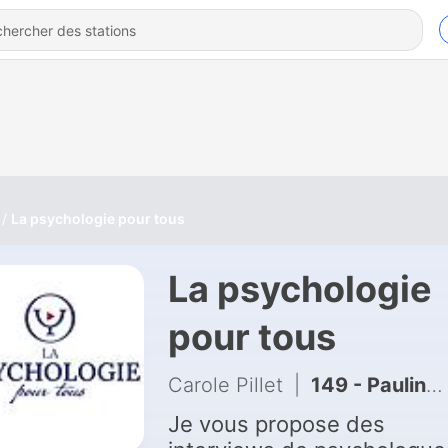
La psychologie pour tous
La psychologie
pour tous
Carole Pillet
|
149 - Pauline Martin-Chave : Traumas en creux : Chercher à l'extérieur ce qui manque en soi (suradaptation, besoins de reconnaissance...)
Je vous propose des