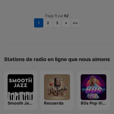
Page
1
sur
62
1
2
3
>
>>
Stations de radio en ligne que nous aimons
Smooth Jazz - Groov
Recuerda
80s Pop Vibes