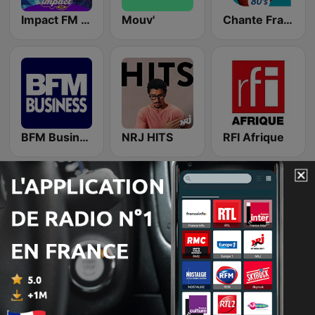
Impact FM - Disco Funk
Mouv'
Chante France 80's
BFM Business 100.8 FM
NRJ HITS
RFI Afrique
FM 80 FUNKY MUSIC
NOSTALGIE LEGENDES
NOSTALGIE DISCO FEVER