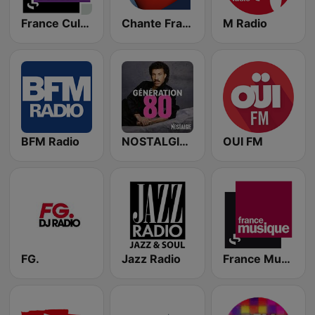
France Culture
Chante France
M Radio
BFM Radio
NOSTALGIE GENERATION 80
OUI FM
FG.
Jazz Radio
France Musique