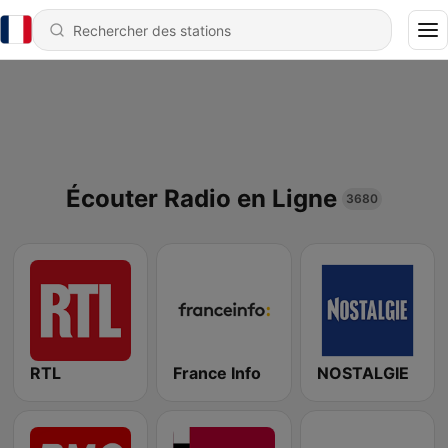
Écouter Radio en Ligne
3680
RTL
France Info
NOSTALGIE