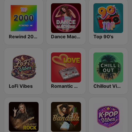
Rewind 2000's
Dance Machine
Top 90's
LoFi Vibes
Romantic Vibes
Chillout Vibes