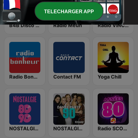
TELECHARGER APP
B4B Disco Funk
Radio Meuh
Radio VINCI Autoroutes
Radio Bonheur
Contact FM
Yoga Chill
NOSTALGIE 80 90
NOSTALGIE DANCE PARTY 90
Radio SCOOP - Années 80