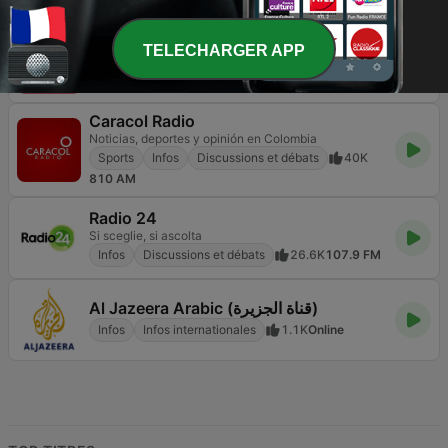
FOX News Radio
TELECHARGER APP
America is listening
Infos
Discussions et débats
8.7K
Online
Caracol Radio
Noticias, deportes y opinión en Colombia
Sports
Infos
Discussions et débats
40K
810 AM
Radio 24
Si sceglie, si ascolta
Infos
Discussions et débats
26.6K
107.9 FM
Al Jazeera Arabic (قناة الجزيرة)
Infos
Infos internationales
1.1K
Online