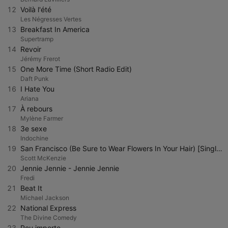
12
Voilà l'été
Les Négresses Vertes
13
Breakfast In America
Supertramp
14
Revoir
Jérémy Frerot
15
One More Time (Short Radio Edit)
Daft Punk
16
I Hate You
Ariana
17
À rebours
Mylène Farmer
18
3e sexe
Indochine
19
San Francisco (Be Sure to Wear Flowers In Your Hair) [Single Version]
Scott McKenzie
20
Jennie Jennie - Jennie Jennie
Fredi
21
Beat It
Michael Jackson
22
National Express
The Divine Comedy
23
Peu importe