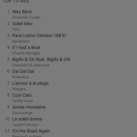
TOP TITRES
1
Way Back
Charlotte Cardin
2
Soleil bleu
VSO
3
Paris Latino (Version 1983)
Bandolero
4
If I had a Boat
Charlie Harrigan
5
Bigflo & Oli (feat. Bigflo & Oli)
Caballero & JeanJass
6
Dai Dai Dai
Robertino
7
L'amour à la plage
Niagara
8
Cool Cats
Family Kush
9
Soirée mondaine
Jazzorange
10
Le soléil donne
Laurent Voulzy
11
On the Road Again
Bernard Lavilliers