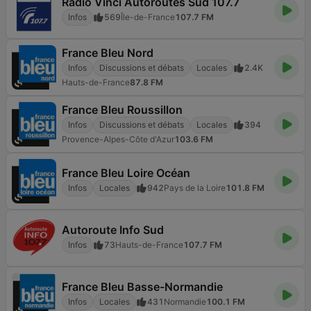
Radio Vinci Autoroutes Sud 107.7
Infos
569
Île-de-France
107.7 FM
France Bleu Nord
Infos
Discussions et débats
Locales
2.4K
Hauts-de-France
87.8 FM
France Bleu Roussillon
Infos
Discussions et débats
Locales
394
Provence-Alpes-Côte d'Azur
103.6 FM
France Bleu Loire Océan
Infos
Locales
942
Pays de la Loire
101.8 FM
Autoroute Info Sud
Infos
73
Hauts-de-France
107.7 FM
France Bleu Basse-Normandie
Infos
Locales
431
Normandie
100.1 FM