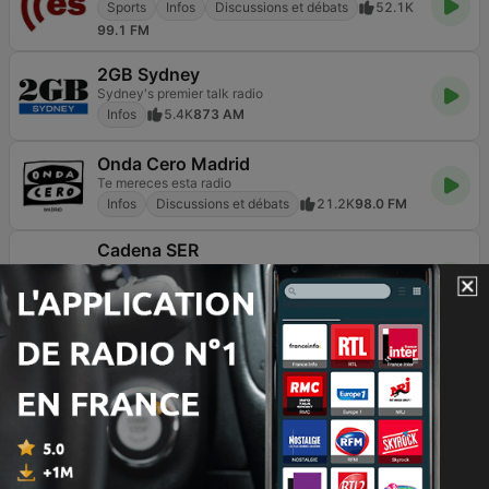
Sports
Infos
Discussions et débats
52.1K
99.1 FM
2GB Sydney
Sydney's premier talk radio
Infos
5.4K
873 AM
Onda Cero Madrid
Te mereces esta radio
Infos
Discussions et débats
21.2K
98.0 FM
Cadena SER
El poder de la voz
Sports
Infos
Discussions et débats
47K
105.4 FM
Blu Radio
Infos
37.5K
89.9 FM
3AW Melbourne
News Talk
Infos
Discussions et débats
3.3K
693 AM