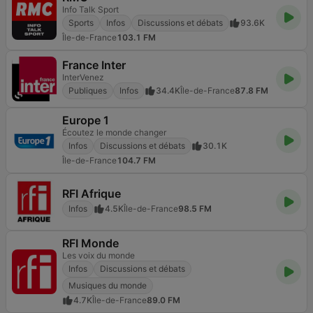
Info Talk Sport
Sports
Infos
Discussions et débats
93.6K
Île-de-France
103.1 FM
France Inter
InterVenez
Publiques
Infos
34.4K
Île-de-France
87.8 FM
Europe 1
Écoutez le monde changer
Infos
Discussions et débats
30.1K
Île-de-France
104.7 FM
RFI Afrique
Infos
4.5K
Île-de-France
98.5 FM
RFI Monde
Les voix du monde
Infos
Discussions et débats
Musiques du monde
4.7K
Île-de-France
89.0 FM