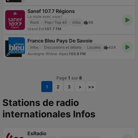
Sanef 107.7 Régions
La route avec vous !
Rock
Pop / Top 40
Infos
86
Grand Est
107.7 FM
France Bleu Pays De Savoie
Infos
Discussions et débats
Locales
424
Auvergne-Rhône-Alpes
103.9 FM
Page
1
sur
8
1
2
3
>
>>
Stations de radio
internationales Infos
EsRadio