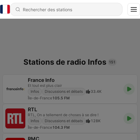
Stations de radio Infos
151
France Info
Et tout est plus clair
Infos
Discussions et débats
33.4K
Île-de-France
105.5 FM
RTL
RTL, On a tellement de choses à se dire !
Infos
Discussions et débats
128K
Île-de-France
104.3 FM
RMC