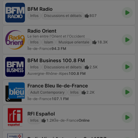
BFM Radio
Infos
Discussions et débats
807
Radio Orient
Le lien entre l'Orient et l'Occident
Infos
Islam
Musique orientale
18.3K
Île-de-France
94.3 FM
BFM Business 100.8 FM
Infos
Discussions et débats
2.5K
Auvergne-Rhône-Alpes
100.8 FM
France Bleu Ile-de-France
Adult Contemporary
Infos
2.2K
Île-de-France
107.1 FM
RFI Español
Infos
1.2K
Île-de-France
Online