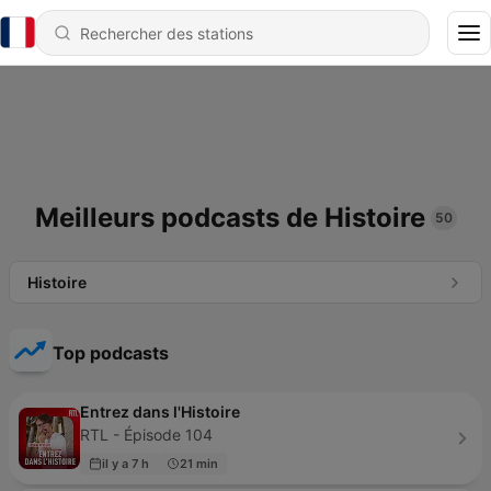
Meilleurs podcasts de Histoire
50
Histoire
Top podcasts
Entrez dans l'Histoire
RTL - Épisode 104
il y a 7 h
21 min