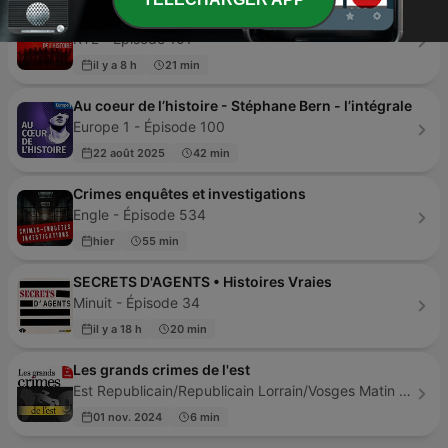
La face sombre de l'Histoire
RTL - Épisode 101
il y a 8 h
21 min
Au coeur de l’histoire - Stéphane Bern - l’intégrale
Europe 1 - Épisode 100
22 août 2025
42 min
Crimes enquêtes et investigations
Engle - Épisode 534
hier
55 min
SECRETS D'AGENTS • Histoires Vraies
Minuit - Épisode 34
il y a 18 h
20 min
Les grands crimes de l'est
Est Republicain/Republicain Lorrain/Vosges Matin - Épisode 77
01 nov. 2024
6 min