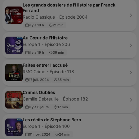
Les grands dossiers de l'Histoire par Franck
Ferrand
Radio Classique - Épisode 2004
il y a 19 h
21 min
Au Cœur de l'Histoire
Europe 1 - Épisode 206
il y a 19 h
39 min
Faites entrer l'accusé
RMC Crime - Épisode 118
17 juil. 2024
35 min
Crimes Oubliés
Camille Debreuille - Épisode 182
il y a 6 jours
17 min
Les récits de Stéphane Bern
Europe 1 - Épisode 100
01 nov. 2024
24 min