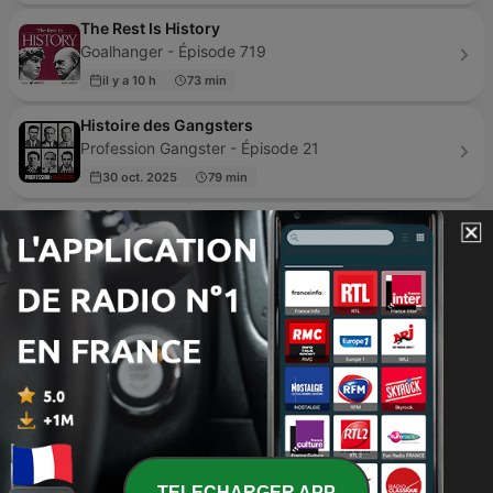
The Rest Is History
Goalhanger - Épisode 719
il y a 10 h
73 min
Histoire des Gangsters
Profession Gangster - Épisode 21
30 oct. 2025
79 min
Histoire du Pire
Histoire Du Pire - Épisode 31
il y a 4 jours
23 min
Histoire Vraie
RPM973 - la Radio Positive de Macouria - Épisode 168
04 avr. 2025
7 min
RTL Stories
RTL - Épisode 111
il y a 9 h
34 min
TELECHARGER APP