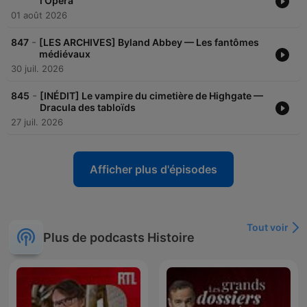
l'Opéra
01 août 2026
-
847
[LES ARCHIVES] Byland Abbey — Les fantômes
médiévaux
30 juil. 2026
-
845
[INÉDIT] Le vampire du cimetière de Highgate —
Dracula des tabloïds
27 juil. 2026
Afficher plus d'épisodes
Tout voir
Plus de podcasts Histoire