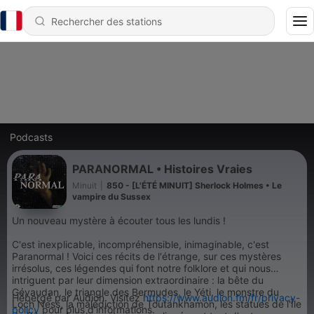
Podcasts
PARANORMAL • Histoires Vraies
Minuit
|
850 - [L'ÉTÉ MINUIT] Sherlock Holmes • Le
vampire du Sussex
Un nouveau mystère à écouter tous les lundis !
C'est inexplicable, incompréhensible, inimaginable, c'est
Paranormal ! Voici ces récits de l'étrange, sur ces mystères
irrésolus, ces légendes qui font notre folklore et qui nous
intriguent par leur dimension extraordinaire : la bête du
Gévaudan, le triangle des Bermudes, le Yéti, le monstre du
Hébergé par Audion. Visitez
https://www.audion.fm/fr/privacy-
Loch Ness, la malédiction de Toutankhamon, les statues de l'Île
policy
pour plus d’informations.