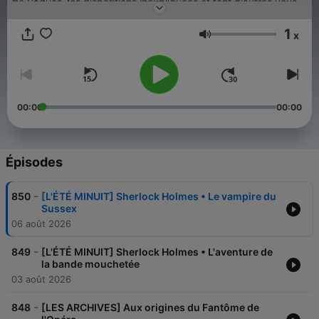
de Pâques, les disparitions inexpliquées et tant d'autres vous
invitent à percer leurs secrets...
1
x
Paranormal • Histoires Vraies est un podcast produit par
Volume
MINUIT
.
⭐️ Abonnez-vous à MINUIT+ pour profiter de tous les podcasts
Minuit en intégrale et sans publicité. 👉
00:00
00:00
https://m.audiomeans.fr/s/S-pSlDfzMx
Rejoignez-nous sur
Instagram
🌃
Épisodes
-
850
[L'ÉTÉ MINUIT] Sherlock Holmes • Le vampire du
Sussex
06 août 2026
-
849
[L'ÉTÉ MINUIT] Sherlock Holmes • L'aventure de
la bande mouchetée
03 août 2026
-
848
[LES ARCHIVES] Aux origines du Fantôme de