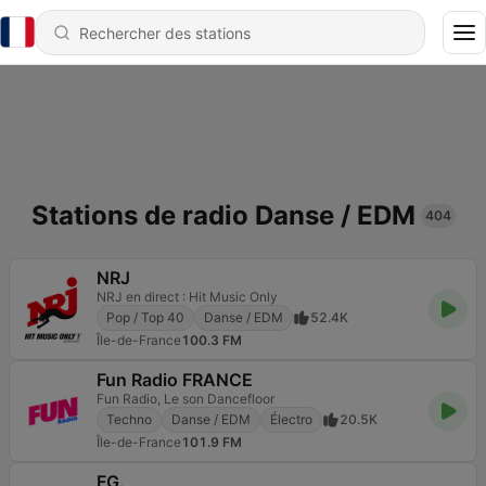
Stations de radio Danse / EDM
404
NRJ
NRJ en direct : Hit Music Only
Pop / Top 40
Danse / EDM
52.4K
Île-de-France
100.3 FM
Fun Radio FRANCE
Fun Radio, Le son Dancefloor
Techno
Danse / EDM
Électro
20.5K
Île-de-France
101.9 FM
FG.