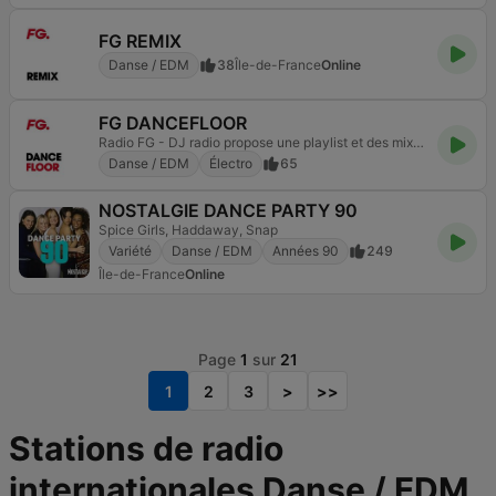
FG REMIX
Danse / EDM
38
Île-de-France
Online
FG DANCEFLOOR
Radio FG - DJ radio propose une playlist et des mixes house music et électro.
Danse / EDM
Électro
65
NOSTALGIE DANCE PARTY 90
Spice Girls, Haddaway, Snap
Variété
Danse / EDM
Années 90
249
Île-de-France
Online
Page
1
sur
21
1
2
3
>
>>
Stations de radio
internationales Danse / EDM