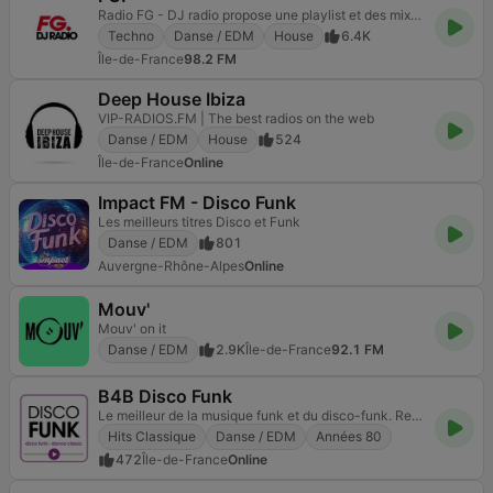
Radio FG - DJ radio propose une playlist et des mixes house music et électro.
Techno
Danse / EDM
House
6.4K
Île-de-France
98.2 FM
Deep House Ibiza
VIP-RADIOS.FM | The best radios on the web
Danse / EDM
House
524
Île-de-France
Online
Impact FM - Disco Funk
Les meilleurs titres Disco et Funk
Danse / EDM
801
Auvergne-Rhône-Alpes
Online
Mouv'
Mouv' on it
Danse / EDM
2.9K
Île-de-France
92.1 FM
B4B Disco Funk
Le meilleur de la musique funk et du disco-funk. Revivez vos "TOP" souvenirs de discothèque
Hits Classique
Danse / EDM
Années 80
472
Île-de-France
Online