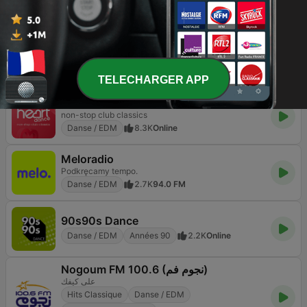
O melhor Mix de São Paulo
Pop / Top 40
Danse / EDM
35.8K
106.3 FM
Chilltrax
The world's chillout channel
Danse / EDM
Détente
Électro
8.7K
Online
TELECHARGER APP
Heart Dance
non-stop club classics
Danse / EDM
8.3K
Online
Meloradio
Podkręcamy tempo.
Danse / EDM
2.7K
94.0 FM
90s90s Dance
Danse / EDM
Années 90
2.2K
Online
Nogoum FM 100.6 (نجوم فم)
على كيفك
Hits Classique
Danse / EDM