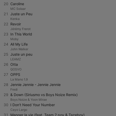
20
Caroline
MC Solaar
21
Juste un Peu
Kenka
22
Revoir
Jérémy Frerot
23
In This World
Moby
24
All My Life
John Walker
25
Juste un peu
LEAMZ
26
Otta
QOSVO
27
OPPS
La Mano 1.9
28
Jennie Jennie - Jennie Jennie
Fredi
29
& Down (Siriusmo vs Boys Noize Remix)
Boys Noize & Yoon Mirae
30
I Don't Need Your Number
Cayo Largo
31
Manger la vie (feat. Team 2 poy & Tazeboy)