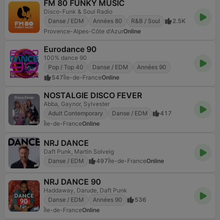
FM 80 FUNKY MUSIC
Disco-Funk & Soul Radio
Danse / EDM
Années 80
R&B / Soul
2.5K
Provence-Alpes-Côte d'Azur
Online
Eurodance 90
100% dance 90
Pop / Top 40
Danse / EDM
Années 90
547
Île-de-France
Online
NOSTALGIE DISCO FEVER
Abba, Gaynor, Sylvester
Adult Contemporary
Danse / EDM
417
Île-de-France
Online
NRJ DANCE
Daft Punk, Martin Solveig
Danse / EDM
497
Île-de-France
Online
NRJ DANCE 90
Haddaway, Darude, Daft Punk
Danse / EDM
Années 90
536
Île-de-France
Online