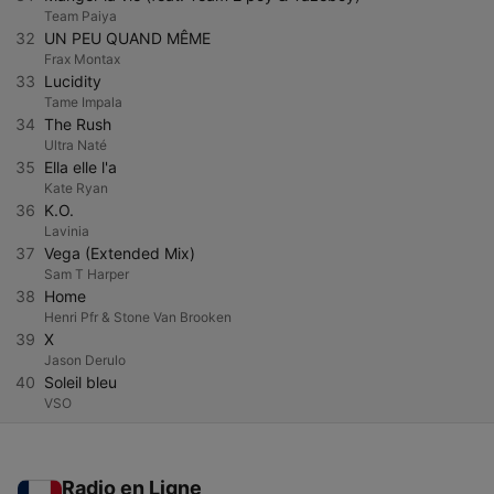
Team Paiya
32
UN PEU QUAND MÊME
Frax Montax
33
Lucidity
Tame Impala
34
The Rush
Ultra Naté
35
Ella elle l'a
Kate Ryan
36
K.O.
Lavinia
37
Vega (Extended Mix)
Sam T Harper
38
Home
Henri Pfr & Stone Van Brooken
39
X
Jason Derulo
40
Soleil bleu
VSO
Radio en Ligne