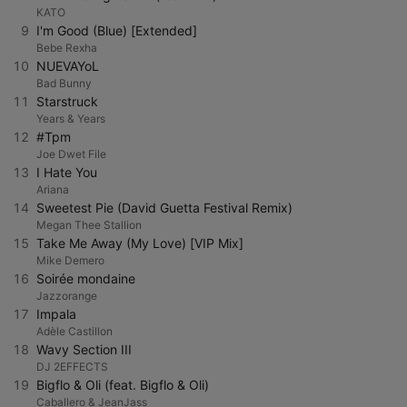
KATO
9
I'm Good (Blue) [Extended]
Bebe Rexha
10
NUEVAYoL
Bad Bunny
11
Starstruck
Years & Years
12
#Tpm
Joe Dwet File
13
I Hate You
Ariana
14
Sweetest Pie (David Guetta Festival Remix)
Megan Thee Stallion
15
Take Me Away (My Love) [VIP Mix]
Mike Demero
16
Soirée mondaine
Jazzorange
17
Impala
Adèle Castillon
18
Wavy Section III
DJ 2EFFECTS
19
Bigflo & Oli (feat. Bigflo & Oli)
Caballero & JeanJass