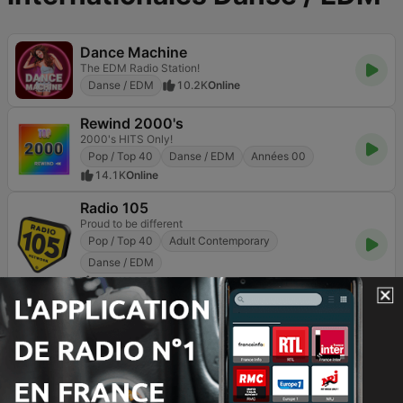
Dance Machine
The EDM Radio Station!
Danse / EDM
10.2K
Online
Rewind 2000's
2000's HITS Only!
Pop / Top 40
Danse / EDM
Années 00
14.1K
Online
Radio 105
Proud to be different
Pop / Top 40
Adult Contemporary
Danse / EDM
18.5K
107.4 FM
Radio m2o
Deejay Station
Pop / Top 40
Danse / EDM
17.9K
90.5 FM
Mix FM São Paulo