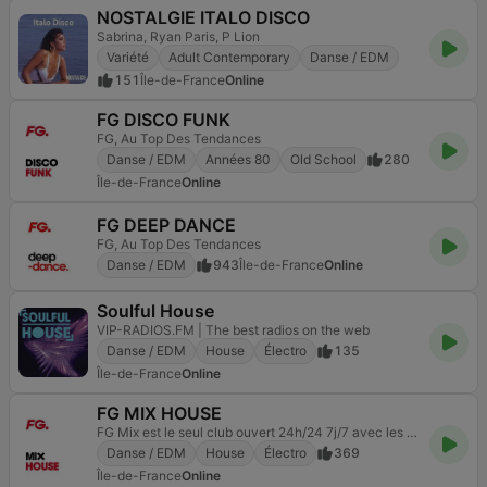
NOSTALGIE ITALO DISCO
Sabrina, Ryan Paris, P Lion
Variété
Adult Contemporary
Danse / EDM
151
Île-de-France
Online
FG DISCO FUNK
FG, Au Top Des Tendances
Danse / EDM
Années 80
Old School
280
Île-de-France
Online
FG DEEP DANCE
FG, Au Top Des Tendances
Danse / EDM
943
Île-de-France
Online
Soulful House
VIP-RADIOS.FM | The best radios on the web
Danse / EDM
House
Électro
135
Île-de-France
Online
FG MIX HOUSE
FG Mix est le seul club ouvert 24h/24 7j/7 avec les mixes des meilleurs DJs pour faire la fête
Danse / EDM
House
Électro
369
Île-de-France
Online