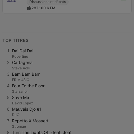
Discussions et débats
287
100.6 FM
TOP TITRES
1
Dai Dai Dai
Robertino
2
Cartagena
Steve Aoki
3
Bam Bam Bam
FR MUSIC
4
Four To the Floor
Starsailor
5
Save Me
David Lopez
6
Mauvais Djo #1
DJO
7
Repetto X Mosaert
Stromae
8
Turn The Lights Off (feat. Jon)