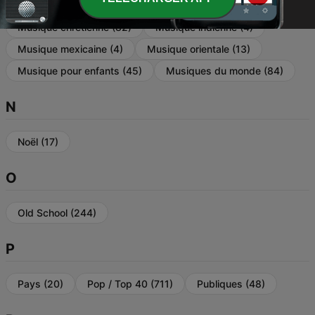
Métal
(33)
Musique brésilienne
(8)
Musique chrétienne
(82)
Musique indienne
(4)
Musique mexicaine
(4)
Musique orientale
(13)
Musique pour enfants
(45)
Musiques du monde
(84)
N
Noël
(17)
O
Old School
(244)
P
Pays
(20)
Pop / Top 40
(711)
Publiques
(48)