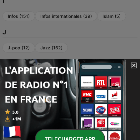
I
Infos
(151)
Infos internationales
(39)
Islam
(5)
J
J-pop
(12)
Jazz
(162)
K
K-pop
(9)
L
Latino
(59)
Locales
(187)
M
TELECHARGER APP