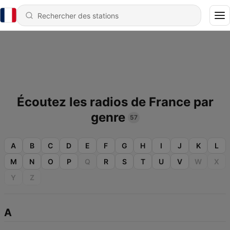
Écoutez les radios de France par
genre
57
A
B
C
D
E
F
G
H
I
J
K
L
M
N
O
P
Q
R
S
T
U
V
W
X
Y
Z
A