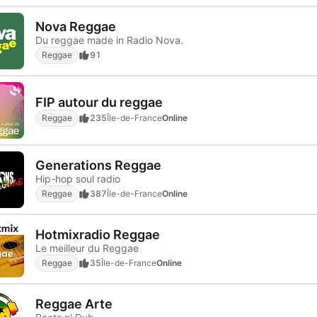
Nova Reggae
Du reggae made in Radio Nova.
Reggae
91
FIP autour du reggae
Reggae
235
Île-de-France
Online
Generations Reggae
Hip-hop soul radio
Reggae
387
Île-de-France
Online
Hotmixradio Reggae
Le meilleur du Reggae
Reggae
35
Île-de-France
Online
Reggae Arte