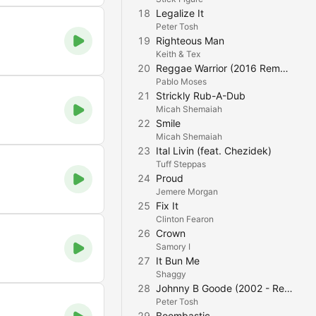
18
Legalize It
Peter Tosh
19
Righteous Man
Keith & Tex
20
Reggae Warrior (2016 Remastered)
Pablo Moses
21
Strickly Rub-A-Dub
Micah Shemaiah
22
Smile
Micah Shemaiah
23
Ital Livin (feat. Chezidek)
Tuff Steppas
24
Proud
Jemere Morgan
25
Fix It
Clinton Fearon
26
Crown
Samory I
27
It Bun Me
Shaggy
28
Johnny B Goode (2002 - Remaster)
Peter Tosh
29
Boombastic