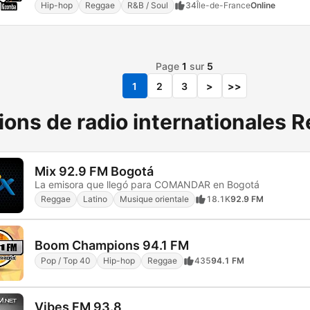
Hip-hop
Reggae
R&B / Soul
34
Île-de-France
Online
Page
1
sur
5
1
2
3
>
>>
ions de radio internationales 
Mix 92.9 FM Bogotá
La emisora que llegó para COMANDAR en Bogotá
Reggae
Latino
Musique orientale
18.1K
92.9 FM
Boom Champions 94.1 FM
Pop / Top 40
Hip-hop
Reggae
435
94.1 FM
Vibes FM 93.8