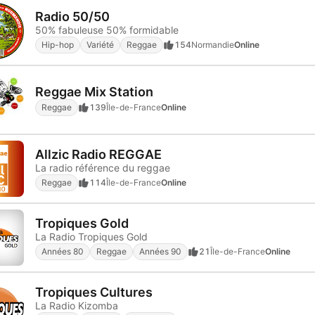
Radio 50/50
50% fabuleuse 50% formidable
Hip-hop
Variété
Reggae
154
Normandie
Online
Reggae Mix Station
Reggae
139
Île-de-France
Online
Allzic Radio REGGAE
La radio référence du reggae
Reggae
114
Île-de-France
Online
Tropiques Gold
La Radio Tropiques Gold
Années 80
Reggae
Années 90
21
Île-de-France
Online
Tropiques Cultures
La Radio Kizomba