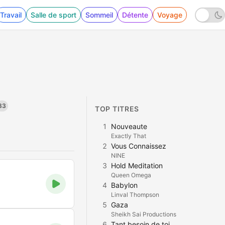
Travail
Salle de sport
Sommeil
Détente
Voyage
83
TOP TITRES
1
Nouveaute
Exactly That
2
Vous Connaissez
NINE
3
Hold Meditation
Queen Omega
4
Babylon
Linval Thompson
5
Gaza
Sheikh Sai Productions
6
Tant besoin de toi