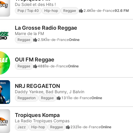
Du Soleil et des Hits !
Pop / Top 40
Hip-hop
Reggae
2.4K
Île-de-France
92.6 FM
La Grosse Radio Reggae
Marre de la FM
Reggae
2.5K
Île-de-France
Online
OUI FM Reggae
Reggae
488
Île-de-France
Online
NRJ REGGAETON
Daddy Yankee, Bad Bunny, J Balvin
Reggaeton
Reggae
131
Île-de-France
Online
Tropiques Kompa
La Radio Tropiques Compas
Jazz
Hip-hop
Reggae
232
Île-de-France
Online