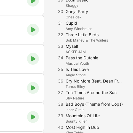
Shaggy
30
Ganja Party
Chezidek
31
Cupid
Amy Winehouse
32
Three Little Birds
Bob Marley & The Wailers
33
Myself
ACKEE JAM
34
Pass the Dutchie
Musical Youth
35
Is This Love
Angie Stone
36
Cry No More (feat. Dean Fraser)
Tarrus Riley
37
Ten Times Around the Sun
Shy Nature
38
Bad Boys (Theme from Cops)
Inner Circle
39
Mountains Of Life
Bounty Killer
40
Most High In Dub
King Tubby