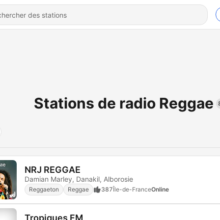
Stations de radio Reggae
NRJ REGGAE
Damian Marley, Danakil, Alborosie
Reggaeton
Reggae
387
Île-de-France
Online
Tropiques FM