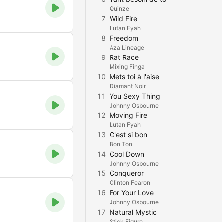
Quinze
7
Wild Fire
Lutan Fyah
8
Freedom
Aza Lineage
9
Rat Race
Mixing Finga
10
Mets toi à l'aise
Diamant Noir
11
You Sexy Thing
Johnny Osbourne
12
Moving Fire
Lutan Fyah
13
C'est si bon
Bon Ton
14
Cool Down
Johnny Osbourne
15
Conqueror
Clinton Fearon
16
For Your Love
Johnny Osbourne
17
Natural Mystic
Stick Figure