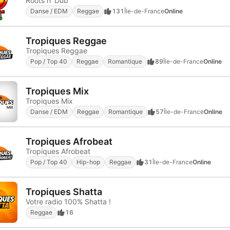
Roots n' Dub
Danse / EDM
Reggae
131
Île-de-France
Online
Tropiques Reggae
Tropiques Reggae
Pop / Top 40
Reggae
Romantique
89
Île-de-France
Online
Tropiques Mix
Tropiques Mix
Danse / EDM
Reggae
Romantique
57
Île-de-France
Online
Tropiques Afrobeat
Tropiques Afrobeat
Pop / Top 40
Hip-hop
Reggae
31
Île-de-France
Online
Tropiques Shatta
Votre radio 100% Shatta !
Reggae
16