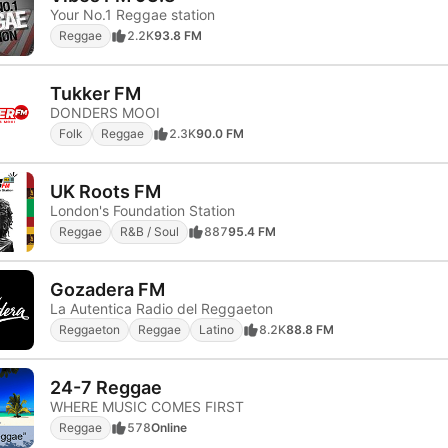
Your No.1 Reggae station
Reggae
2.2K
93.8 FM
Tukker FM
DONDERS MOOI
Folk
Reggae
2.3K
90.0 FM
UK Roots FM
London's Foundation Station
Reggae
R&B / Soul
887
95.4 FM
Gozadera FM
La Autentica Radio del Reggaeton
Reggaeton
Reggae
Latino
8.2K
88.8 FM
24-7 Reggae
WHERE MUSIC COMES FIRST
Reggae
578
Online