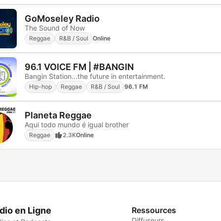
GoMoseley Radio
The Sound of Now
Reggae
R&B / Soul
Online
96.1 VOICE FM | #BANGIN
Bangin Station...the future in entertainment.
Hip-hop
Reggae
R&B / Soul
96.1 FM
Planeta Reggae
Aqui todo mundo é igual brother
Reggae
2.3K
Online
dio en Ligne
Ressources
Diffuseurs