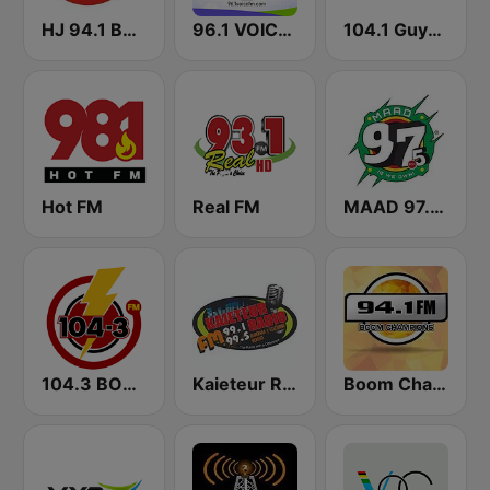
HJ 94.1 Boom FM
96.1 VOICE FM | #BANGIN
104.1 Guyana Lite FM
Hot FM
Real FM
MAAD 97.5 FM
104.3 BOOM FM
Kaieteur Radio 99.1 FM
Boom Champions 94.1 FM