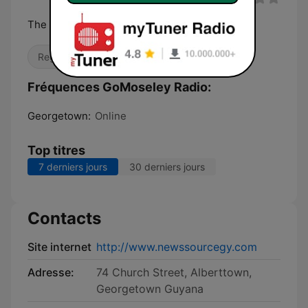
The Sound of Now
Reggae
R&B / Soul
Fréquences GoMoseley Radio:
Georgetown:
Online
Top titres
7 derniers jours
30 derniers jours
Contacts
Site internet
http://www.newssourcegy.com
Adresse:
74 Church Street, Alberttown,
Georgetown Guyana