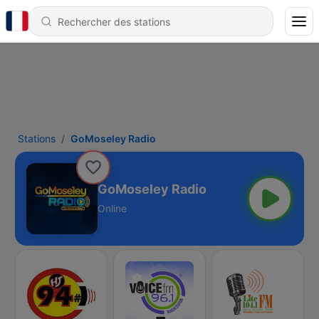
Stations
GoMoseley Radio
GoMoseley Radio
Online