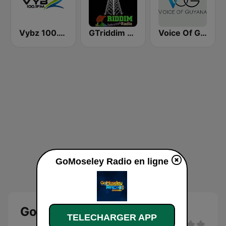
Vybz 100.1 FM
GTriddim Guyana Radio
Voice Of Guyana
GoMoseley Radio en ligne
GoMoseley Radio
TELECHARGER APP