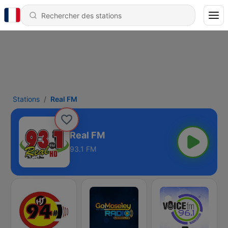
Stations
Real FM
Real FM
93.1 FM