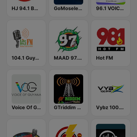
HJ 94.1 Boom FM
GoMoseley Radio
96.1 VOICE FM | #BANGIN
104.1 Guyana Lite FM
MAAD 97.5 FM
Hot FM
Voice Of Guyana
GTriddim Guyana Radio
Vybz 100.1 FM