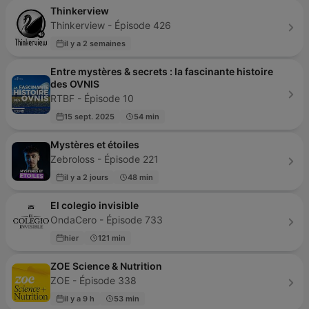
Thinkerview
Thinkerview - Épisode 426
il y a 2 semaines
Entre mystères & secrets : la fascinante histoire
des OVNIS
RTBF - Épisode 10
15 sept. 2025
54 min
Mystères et étoiles
Zebroloss - Épisode 221
il y a 2 jours
48 min
El colegio invisible
OndaCero - Épisode 733
hier
121 min
ZOE Science & Nutrition
ZOE - Épisode 338
il y a 9 h
53 min