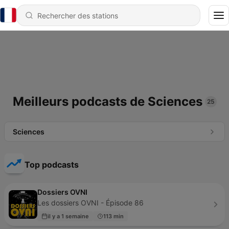
Meilleurs podcasts de Sciences
25
Sciences
Top podcasts
Dossiers OVNI
Les dossiers OVNI - Épisode 86
il y a 1 semaine
113 min