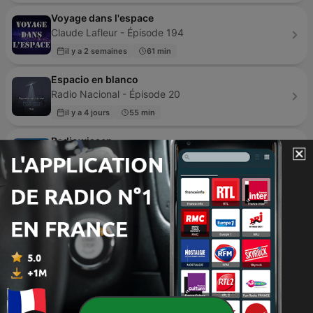
Voyage dans l'espace
Claude Lafleur - Épisode 194
il y a 2 semaines
61 min
Espacio en blanco
Radio Nacional - Épisode 20
il y a 4 jours
55 min
Radiowissen
Bayerischer Rundfunk - Épisode 2219
il y a 17 h
23 min
Tout Louie
Louie Media - Épisode 102
hier
47 min
Il podcast di Piergiorgio Odifreddi: Lezioni e
Conferenze.
Vito Rodolfo Albano - Épisode 640
il y a 4 jours
25 min