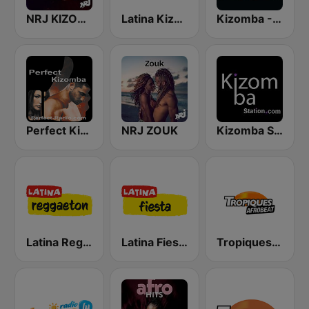
NRJ KIZOMBA
Latina Kizomba
Kizomba - Zouk
Perfect Kizomba
NRJ ZOUK
Kizomba Station
Latina Reggaeton
Latina Fiesta
Tropiques Afrobeat