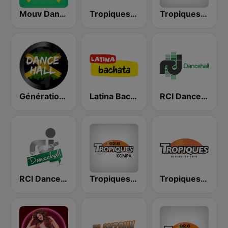
Mouv DanceHall
Tropiques Reggae
Tropiques Mix
Générations DanceHall
Latina Bachata
RCI Dancehall
RCI Dancehall
Tropiques Kompa
Tropiques Zouk