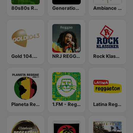
80s80s Reggae
Generations Reggae
Ambiance Reggae
Gold 104.3 FM
NRJ REGGAE
Rock Klassiker
Planeta Reggae
1.FM - Reggae
Latina Reggaeton