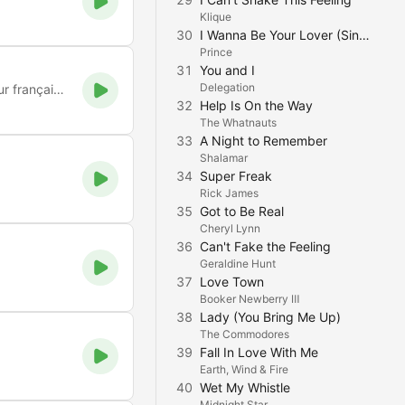
Klique
30
I Wanna Be Your Lover (Single Version)
Prince
31
You and I
Delegation
Partez sur la route du rock avec Johnny, le mythique chanteur français, sur notre radio 100% road trip musical !
32
Help Is On the Way
The Whatnauts
33
A Night to Remember
Shalamar
34
Super Freak
Rick James
35
Got to Be Real
Cheryl Lynn
36
Can't Fake the Feeling
Geraldine Hunt
37
Love Town
Booker Newberry Ⅲ
38
Lady (You Bring Me Up)
The Commodores
39
Fall In Love With Me
Earth, Wind & Fire
40
Wet My Whistle
Midnight Star