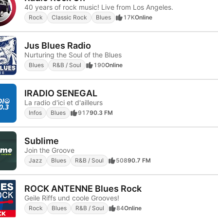
40 years of rock music! Live from Los Angeles.
Rock
Classic Rock
Blues
17K
Online
Jus Blues Radio
Nurturing the Soul of the Blues
Blues
R&B / Soul
190
Online
IRADIO SENEGAL
La radio d'ici et d'ailleurs
Infos
Blues
917
90.3 FM
Sublime
Join the Groove
Jazz
Blues
R&B / Soul
508
90.7 FM
ROCK ANTENNE Blues Rock
Geile Riffs und coole Grooves!
Rock
Blues
R&B / Soul
84
Online