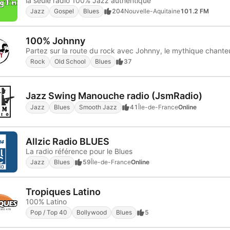
la seule radio 100% Jazz authentique
Jazz
Gospel
Blues
204
Nouvelle-Aquitaine
101.2 FM
100% Johnny
Rock
Old School
Blues
37
Jazz Swing Manouche radio (JsmRadio)
Jazz
Blues
Smooth Jazz
41
Île-de-France
Online
Allzic Radio BLUES
La radio référence pour le Blues
Jazz
Blues
59
Île-de-France
Online
Tropiques Latino
100% Latino
Pop / Top 40
Bollywood
Blues
5