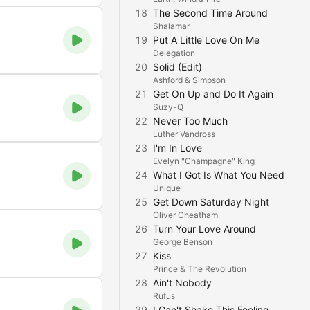
18
The Second Time Around
Shalamar
19
Put A Little Love On Me
Delegation
20
Solid (Edit)
Ashford & Simpson
21
Get On Up and Do It Again
Suzy-Q
22
Never Too Much
Luther Vandross
23
I'm In Love
Evelyn "Champagne" King
24
What I Got Is What You Need
Unique
25
Get Down Saturday Night
Oliver Cheatham
26
Turn Your Love Around
George Benson
27
Kiss
Prince & The Revolution
28
Ain't Nobody
Rufus
29
I Can't Shake This Feeling