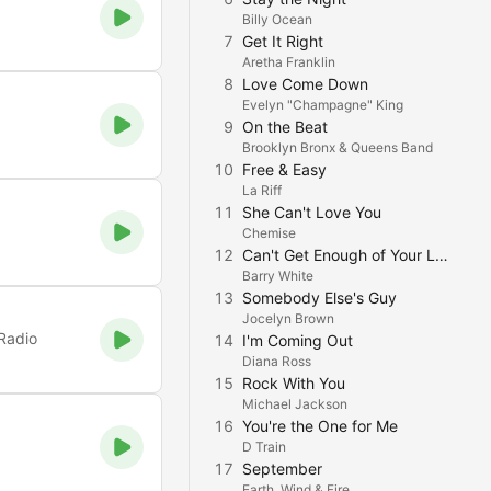
Billy Ocean
7
Get It Right
Aretha Franklin
8
Love Come Down
Evelyn "Champagne" King
9
On the Beat
Brooklyn Bronx & Queens Band
10
Free & Easy
La Riff
11
She Can't Love You
Chemise
12
Can't Get Enough of Your Love, Babe
Barry White
13
Somebody Else's Guy
Jocelyn Brown
Radio
14
I'm Coming Out
Diana Ross
15
Rock With You
Michael Jackson
16
You're the One for Me
D Train
17
September
Earth, Wind & Fire