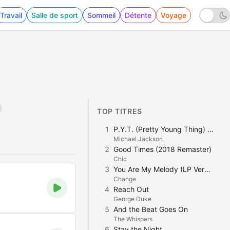
Travail
Salle de sport
Sommeil
Détente
Voyage
TOP TITRES
1
P.Y.T. (Pretty Young Thing) 2008 (Thriller 25th Anniversary Remix) [feat. willi.i.am]
Michael Jackson
2
Good Times (2018 Remaster)
Chic
3
You Are My Melody (LP Version)
Change
4
Reach Out
George Duke
5
And the Beat Goes On
The Whispers
6
Stay the Night