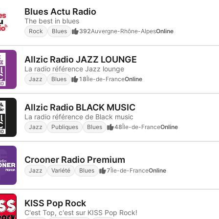
Blues Actu Radio
The best in blues
Rock
Blues
392
Auvergne-Rhône-Alpes
Online
Allzic Radio JAZZ LOUNGE
La radio référence Jazz lounge
Jazz
Blues
18
Île-de-France
Online
Allzic Radio BLACK MUSIC
La radio référence de Black music
Jazz
Publiques
Blues
48
Île-de-France
Online
Crooner Radio Premium
Jazz
Variété
Blues
7
Île-de-France
Online
KISS Pop Rock
C'est Top, c'est sur KISS Pop Rock!