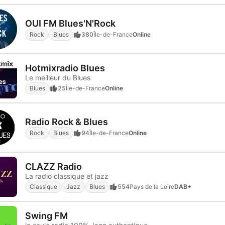
OUI FM Blues'N'Rock
Rock
Blues
380
Île-de-France
Online
Hotmixradio Blues
Le meilleur du Blues
Blues
25
Île-de-France
Online
Radio Rock & Blues
Rock
Blues
94
Île-de-France
Online
CLAZZ Radio
La radio classique et jazz
Classique
Jazz
Blues
554
Pays de la Loire
DAB+
Swing FM