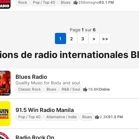
Rock
Pop / Top 40
Blues
25
Bretagne
93.1 FM
Page
1
sur
6
1
2
3
>
>>
ions de radio internationales B
Blues Radio
Quality Music for Body and soul
Classic Rock
Blues
R&B / Soul
16.8K
Online
91.5 Win Radio Manila
Pop / Top 40
Alternative / Indie
Blues
2.3K
91.5 FM
Radio Rock On