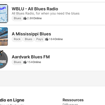
WBLU - All Blues Radio
All Blues Radio, for when you need the blues
Blues
2.8K
Online
A Mississippi Blues
Rock
Blues
Pays
184
Online
Aardvark Blues FM
Blues
154
Online
dio en Ligne
Ressources
Diffuseurs