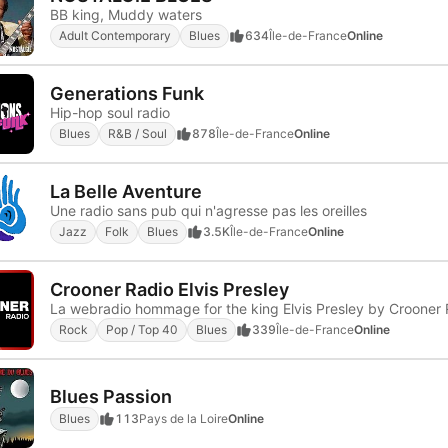
BB king, Muddy waters
Adult Contemporary
Blues
634
Île-de-France
Online
Generations Funk
Hip-hop soul radio
Blues
R&B / Soul
878
Île-de-France
Online
La Belle Aventure
Une radio sans pub qui n'agresse pas les oreilles
Jazz
Folk
Blues
3.5K
Île-de-France
Online
Crooner Radio Elvis Presley
La webradio hommage for the king Elvis Presley by Crooner 
Rock
Pop / Top 40
Blues
339
Île-de-France
Online
Blues Passion
Blues
113
Pays de la Loire
Online