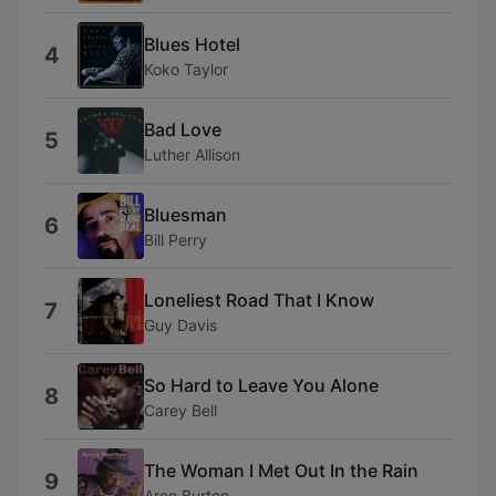
Blues Hotel
4
Koko Taylor
Bad Love
5
Luther Allison
Bluesman
6
Bill Perry
Loneliest Road That I Know
7
Guy Davis
So Hard to Leave You Alone
8
Carey Bell
The Woman I Met Out In the Rain
9
Aron Burton