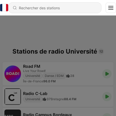
Stations de radio Université
12
Road FM
Live Your Road!
Université
Danse / EDM
28
Île-de-France
96.0 FM
Radio C-Lab
Université
37
Bretagne
88.4 FM
Radio Campus Bordeaux