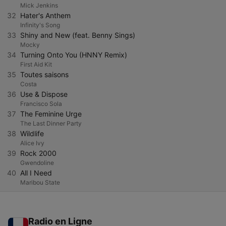
Mick Jenkins
32
Hater's Anthem
Infinity's Song
33
Shiny and New (feat. Benny Sings)
Mocky
34
Turning Onto You (HNNY Remix)
First Aid Kit
35
Toutes saisons
Costa
36
Use & Dispose
Francisco Sola
37
The Feminine Urge
The Last Dinner Party
38
Wildlife
Alice Ivy
39
Rock 2000
Gwendoline
40
All I Need
Maribou State
Radio en Ligne