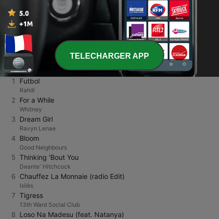
Université
Religieux & Spiritualité
Détente
1.1K
Online
TELECHARGER APP
TOP TITRES
1
Futbol
Rahill
2
For a While
Whitney
3
Dream Girl
Ravyn Lenae
4
Bloom
Good Neighbours
5
Thinking 'Bout You
Deante' Hitchcock
6
Chauffez La Monnaie (radio Edit)
Ixilès
7
Tigress
13th Ward Social Club
8
Loso Na Madesu (feat. Natanya)