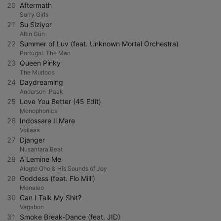
20
Aftermath
Sorry Girls
21
Su Siziyor
Altin Gün
22
Summer of Luv (feat. Unknown Mortal Orchestra)
Portugal. The Man
23
Queen Pinky
The Murlocs
24
Daydreaming
Anderson .Paak
25
Love You Better (45 Edit)
Monophonics
26
Indossare Il Mare
Voilaaa
27
Djanger
Nusantara Beat
28
A Lemine Me
Alogte Oho & His Sounds of Joy
29
Goddess (feat. Flo Milli)
Monaleo
30
Can I Talk My Shit?
Vagabon
31
Smoke Break-Dance (feat. JID)