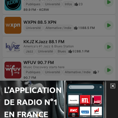
Publiques
Université
Infos
23
89.9 FM - KCRW
WXPN 88.5 XPN
Université
Alternative / Indie
19
88.5 FM
KKJZ KJazz 88.1 FM
America's #1 Jazz & Blues Station
Jazz
Université
Blues
92
88.1 FM
WFUV 90.7 FM
Music Discovery starts here
Publiques
Université
Alternative / Indie
7
90.7 FM
KTSU The Choice 90.9 FM
Your Community Station
Jazz
Université
10
90.9 FM
BOX : Lofi Radio
Listen to chill, study, relax, sleep beats here!