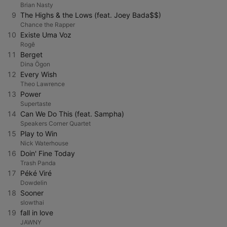
Brian Nasty
9
The Highs & the Lows (feat. Joey Bada$$)
Chance the Rapper
10
Existe Uma Voz
Rogê
11
Berget
Dina Ögon
12
Every Wish
Theo Lawrence
13
Power
Supertaste
14
Can We Do This (feat. Sampha)
Speakers Corner Quartet
15
Play to Win
Nick Waterhouse
16
Doin' Fine Today
Trash Panda
17
Péké Viré
Dowdelin
18
Sooner
slowthai
19
fall in love
JAWNY