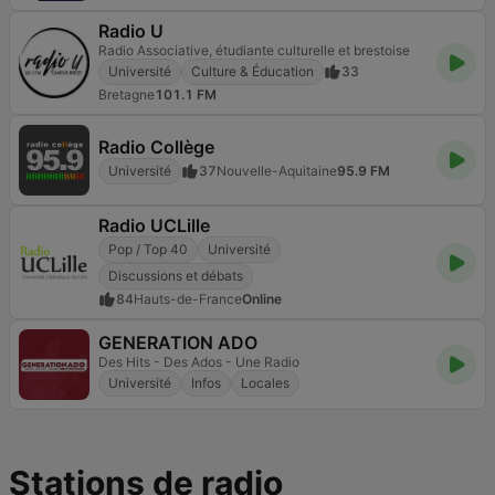
Radio U
Radio Associative, étudiante culturelle et brestoise
Université
Culture & Éducation
33
Bretagne
101.1 FM
Radio Collège
Université
37
Nouvelle-Aquitaine
95.9 FM
Radio UCLille
Pop / Top 40
Université
Discussions et débats
84
Hauts-de-France
Online
GENERATION ADO
Des Hits - Des Ados - Une Radio
Université
Infos
Locales
Stations de radio