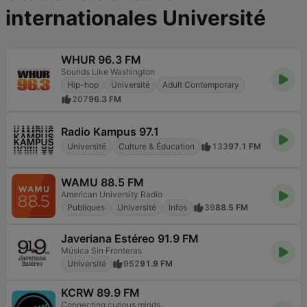
internationales Université
WHUR 96.3 FM
Sounds Like Washington
Hip-hop
Université
Adult Contemporary
207
96.3 FM
Radio Kampus 97.1
Université
Culture & Éducation
133
97.1 FM
WAMU 88.5 FM
American University Radio
Publiques
Université
Infos
39
88.5 FM
Javeriana Estéreo 91.9 FM
Música Sin Fronteras
Université
952
91.9 FM
KCRW 89.9 FM
Connecting curious minds.