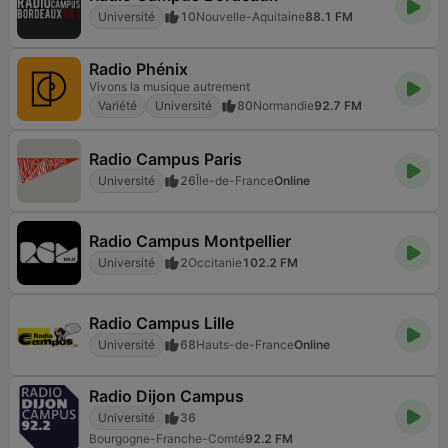
Université
10
Nouvelle-Aquitaine
88.1 FM
Radio Phénix
Vivons la musique autrement
Variété
Université
80
Normandie
92.7 FM
Radio Campus Paris
Université
26
Île-de-France
Online
Radio Campus Montpellier
Université
2
Occitanie
102.2 FM
Radio Campus Lille
Université
68
Hauts-de-France
Online
Radio Dijon Campus
Université
36
Bourgogne-Franche-Comté
92.2 FM