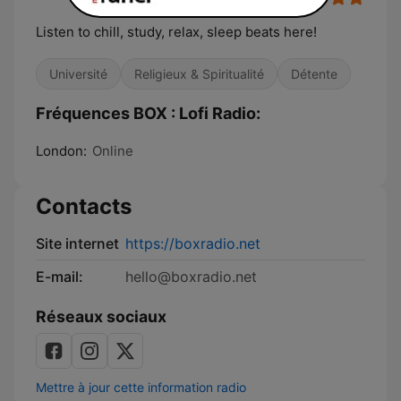
Listen to chill, study, relax, sleep beats here!
Université
Religieux & Spiritualité
Détente
Fréquences BOX : Lofi Radio:
London:
Online
Contacts
Site internet
https://boxradio.net
E-mail:
hello@boxradio.net
Réseaux sociaux
Mettre à jour cette information radio