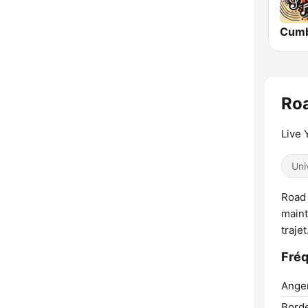
Cumb
Ro
Live 
Uni
Road 
maint
traje
Fré
Ange
Bord