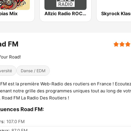
ias Mix
Allzic Radio ROCK FM
Skyrock Klas
ad FM
Your Road!
versité
Danse / EDM
FM est la première Web-Radio des routiers en France ! Ecoute
enant notre grille des programmes uniques tout au long de vot
t. Road FM La Radio Des Routiers !
quences Road FM:
rs:
107.0 FM
eaux:
87.0 FM