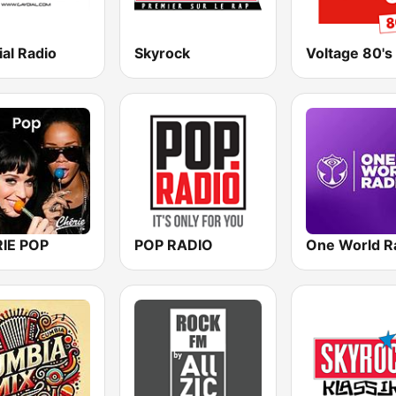
al Radio
Skyrock
Voltage 80's
IE POP
POP RADIO
One World R