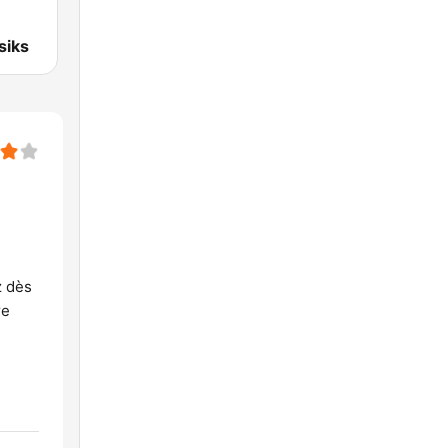
siks
z dès
re