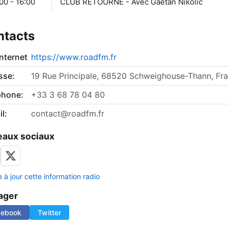
00 - 16:00
CLUB RETOURNE - Avec Gaetan Nikolic
ntacts
internet
https://www.roadfm.fr
sse:
19 Rue Principale, 68520 Schweighouse-Thann, Fr
phone:
+33 3 68 78 04 80
l:
contact@roadfm.fr
aux sociaux
 à jour cette information radio
ager
cebook
Twitter