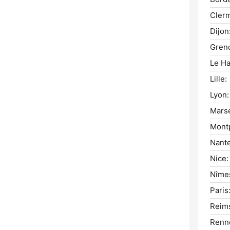
Clerm
Dijon
Greno
Le Ha
Lille:
Lyon:
Marse
Montp
Nante
Nice:
Nîme
Paris
Reim
Renn