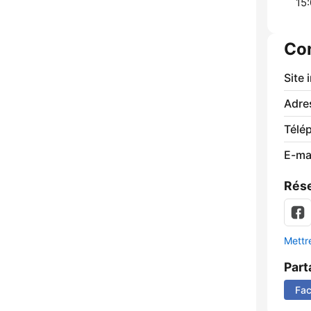
15:
Co
Site 
Adre
Télé
E-mai
Rése
Mettre
Part
Fa