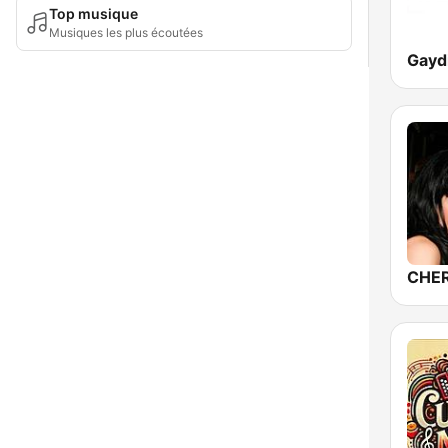
Top musique
Musiques les plus écoutées
Gaydi
CHER