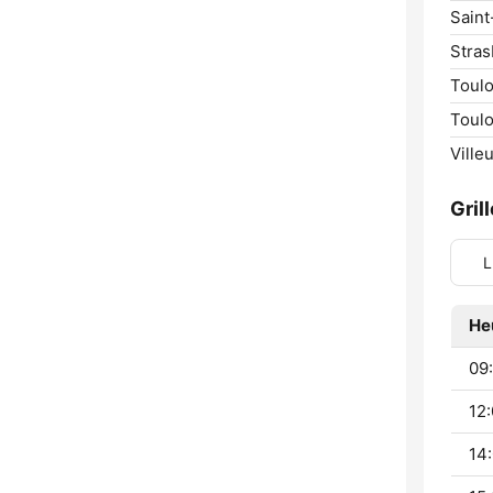
Saint
Stras
Toulo
Toulo
Ville
Gril
L
He
09:
12:
14: