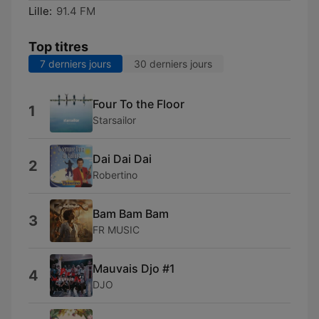
Lille:
91.4 FM
Top titres
7 derniers jours
30 derniers jours
Four To the Floor
1
Starsailor
Dai Dai Dai
2
Robertino
Bam Bam Bam
3
FR MUSIC
Mauvais Djo #1
4
DJO