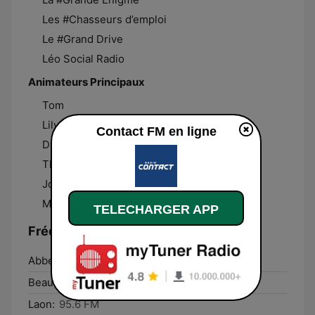
Les #Chasseurs d’emploi
Le #Grand Drive
Léo Social Radio
Animateurs Principaux
Tom
Lily
Contact FM en ligne
Denis
Thibault
Johann
Max
TELECHARGER APP
Fréquences Contact FM:
Abbeville:
91.2 FM
Beauvais:
88.3 FM
Laon:
95.6 FM