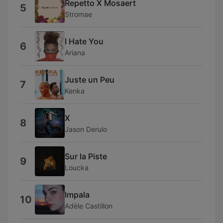
Repetto X Mosaert
5
Stromae
I Hate You
6
Ariana
Juste un Peu
7
Kenka
X
8
Jason Derulo
Sur la Piste
9
Loucka
Impala
10
Adèle Castillon