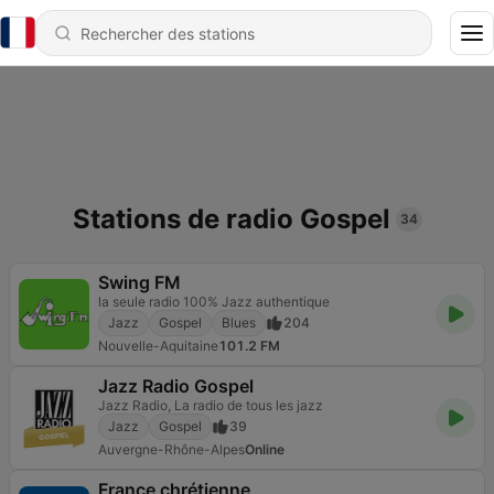
Stations de radio Gospel
34
Swing FM
la seule radio 100% Jazz authentique
Jazz
Gospel
Blues
204
Nouvelle-Aquitaine
101.2 FM
Jazz Radio Gospel
Jazz Radio, La radio de tous les jazz
Jazz
Gospel
39
Auvergne-Rhône-Alpes
Online
France chrétienne