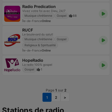
Radio Predication
Vivez votre foi avec Dieu, 24/7
Musique chrétienne
Gospel
88
Île-de-France
Online
RUCF
Le boulevard du salut!
Musique chrétienne
Gospel
Religieux & Spiritualité
Île-de-France
Online
HopeRadio
La radio 100% gospel
Gospel
1
Page
1
sur
2
1
2
>
Stations de radio