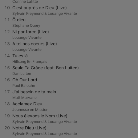
Corinne Lafitte
10
C'est auprès de Dieu (Live)
Sylvain Freymond & Louange Vivante
11
Ô dieu
Stéphane Quéry
12
Ni par force (Live)
Louange Vivante
13
A toi nos coeurs (Live)
Louange Vivante
14
Tu es là
Hillsong En Français
15
Seule Ta Grâce (feat. Ben Luiten)
Dan Luiten
16
Oh Our Lord
Paul Baloche
17
J'ai besoin de ta main
Matt Marvane
18
Acclamez Dieu
Jeunesse en Mission
19
Nous élevons le Nom (Live)
Sylvain Freymond & Louange Vivante
20
Notre Dieu (Live)
Sylvain Freymond & Louange Vivante