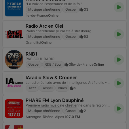
"La voix de l'espérance et de la foi"
Musique chrétienne
Gospel
33
Île-de-France
Online
Radio Arc en Ciel
Radio cherétienne pluraliste á strasbourg
Musique chrétienne
Gospel
52
Grand Est
Online
RNB1
R&B SOUL RADIO
Gospel
R&B / Soul
3
Île-de-France
Online
IAradio Slow & Crooner
La radio réalisée avec de l'Intelligence Artificielle - Radio made with Artificial Intelligence
Jazz
Gospel
Blues
5
PHARE FM Lyon Dauphiné
Première radio musicale chrétienne dans la région lyonnaise !
Musique chrétienne
Gospel
2
Auvergne-Rhône-Alpes
107.0 FM