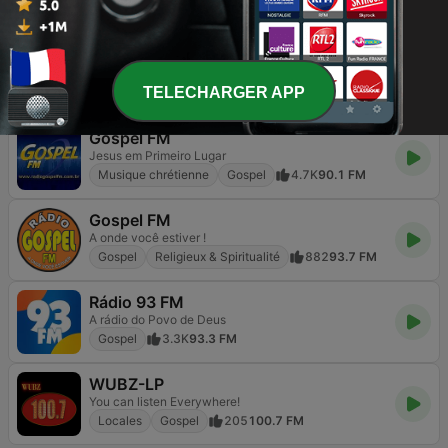
Discussions et débats
Gospel
6.4K
97.3 FM
Hunter.FM - Gospel
Os principais nomes da música Gospel.
TELECHARGER APP
Gospel
Religieux & Spiritualité
1.2K
Online
Gospel FM
Jesus em Primeiro Lugar
Musique chrétienne
Gospel
4.7K
90.1 FM
Gospel FM
A onde você estiver !
Gospel
Religieux & Spiritualité
882
93.7 FM
Rádio 93 FM
A rádio do Povo de Deus
Gospel
3.3K
93.3 FM
WUBZ-LP
You can listen Everywhere!
Locales
Gospel
205
100.7 FM