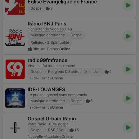
Eglise Evangelique de France
Gospel
3
Rádio IBNJ Paris
Conectando Você ao Céu
Musique chrétienne
Gospel
Religieux & Spiritualité
9
Île-de-France
Online
radio99fmfrance
Vivre sa foi tout simplement
Gospel
Religieux & Spiritualité
Islam
4
Île-de-France
Online
IDF-LOUANGES
Le pur son gospel sans compromis
Musique chrétienne
Gospel
6
Île-de-France
Online
Gospel Urbain Radio
Votre radio 100% gospel
Gospel
R&B / Soul
15
Nouvelle-Aquitaine
Online