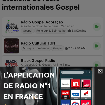
internationales Gospel
Rádio Gospel Adoração
A Rádio do Coração de Deus - 24h no ar!
Gospel
Religieux & Spiritualité
3.8K
Online
Radio Cultural TGN
Musique chrétienne
Gospel
2.1K
730 AM
Black Gospel Radio
All Gospel. Only Gospel. All The Time.
Gospel
239
Online
Rádio Melodia FM
Gospel
Religieux & Spiritualité
8.3K
97.5 FM
Rádio Deus é Amor