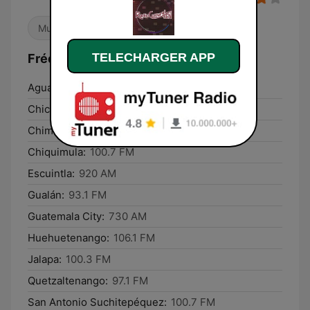
Musique chrétienne
Gospel
TELECHARGER APP
Fréquences Radio Cultural TGN:
Aguacatán:
94.9 FM
Chichicastenango:
104.7 FM
Chimaltenango:
100.3 FM
Chiquimula:
100.7 FM
Escuintla:
920 AM
Gualán:
93.1 FM
Guatemala City:
730 AM
Huehuetenango:
106.1 FM
Jalapa:
100.3 FM
Quetzaltenango:
97.1 FM
San Antonio Suchitepéquez:
100.7 FM