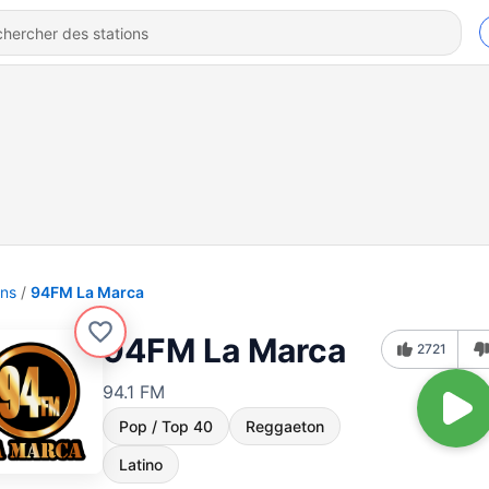
ons
94FM La Marca
94FM La Marca
2721
94.1 FM
Pop / Top 40
Reggaeton
Latino