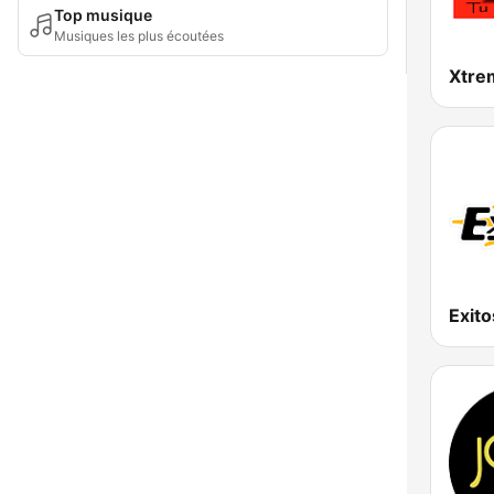
Top musique
Musiques les plus écoutées
Xtre
Exit