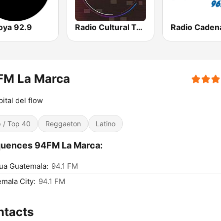
oya 92.9
Radio Cultural TGN
FM La Marca
pital del flow
 / Top 40
Reggaeton
Latino
quences 94FM La Marca:
ua Guatemala:
94.1 FM
mala City:
94.1 FM
ntacts