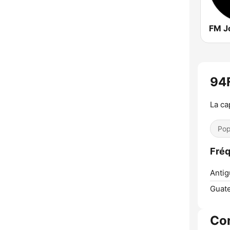
FM J
94
La ca
Pop
Fré
Antig
Guate
Co