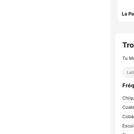
La P
Tro
Tu M
Lat
Fréq
Chiqu
Coat
Cobá
Escui