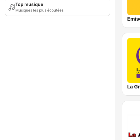
Top musique
Musiques les plus écoutées
Emis
La G