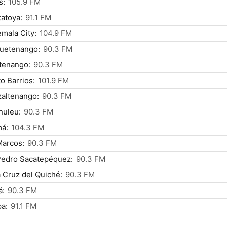
s:
105.9 FM
atoya:
91.1 FM
mala City:
104.9 FM
uetenango:
90.3 FM
tenango:
90.3 FM
o Barrios:
101.9 FM
altenango:
90.3 FM
huleu:
90.3 FM
má:
104.3 FM
Marcos:
90.3 FM
Pedro Sacatepéquez:
90.3 FM
 Cruz del Quiché:
90.3 FM
á:
90.3 FM
a:
91.1 FM