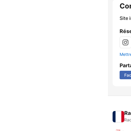
Co
Site 
Rése
Mettre
Part
Fa
Ra
Rad