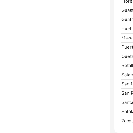
Flore
Guast
Guate
Hueh
Maza
Puert
Quetz
Retal
Sala
San 
San 
Santa
Solol
Zacap