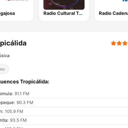
egajosa
Radio Cultural TGN
picálida
úsica
ino
uences Tropicálida:
imula:
91.1 FM
epeque:
90.3 FM
n:
105.9 FM
ntla:
93.5 FM