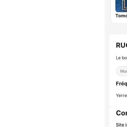
RU
Le bo
Mus
Fré
Yerre
Co
Site 