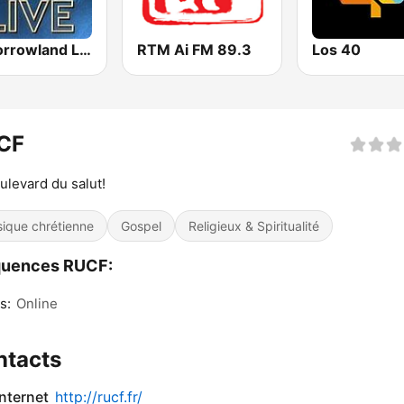
Tomorrowland Live
RTM Ai FM 89.3
Los 40
CF
ulevard du salut!
ique chrétienne
Gospel
Religieux & Spiritualité
quences RUCF:
s:
Online
ntacts
internet
http://rucf.fr/