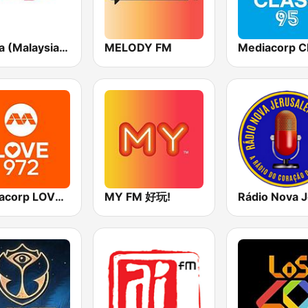
Raaga (Malaysia Only)
MELODY FM
Mediacorp LOVE 972
MY FM 好玩!