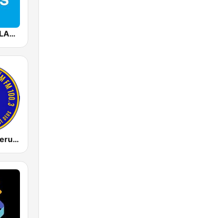
Mediacorp CLASS 95
Rádio Nova Jerusalém FM 100.3