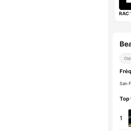
RAC 
Bea
Old
Fréq
San F
Top 
1