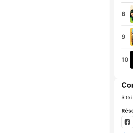
8
9
10
Co
Site 
Rése