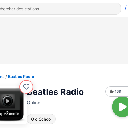
ons
Beatles Radio
Beatles Radio
139
Online
Old School