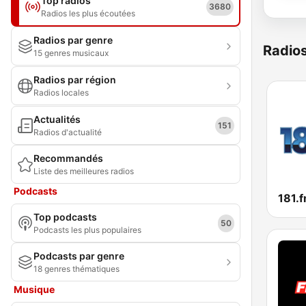
Top radios
3680
Radios les plus écoutées
Radios par genre
Radio
15 genres musicaux
Radios par région
Radios locales
Actualités
151
Radios d'actualité
Recommandés
Liste des meilleures radios
Podcasts
181.f
Top podcasts
50
Podcasts les plus populaires
Podcasts par genre
18 genres thématiques
Musique