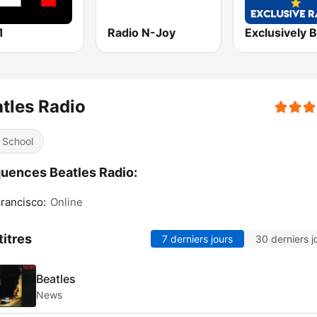
1
Radio N-Joy
tles Radio
 School
uences Beatles Radio:
rancisco:
Online
titres
7 derniers jours
30 derniers j
Beatles
News