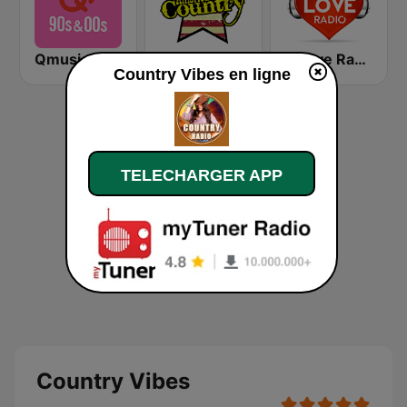
Qmusic 90's & 00's
America's Country
2 Love Radio
Country Vibes en ligne
TELECHARGER APP
Country Vibes