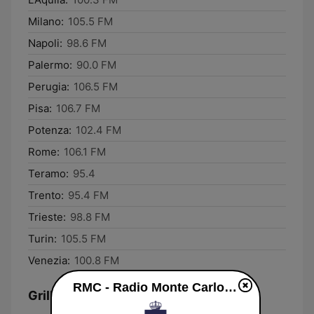
Milano:
105.5 FM
Napoli:
98.6 FM
Palermo:
90.0 FM
Perugia:
106.5 FM
Pisa:
106.7 FM
Potenza:
102.4 FM
Rome:
106.1 FM
Teramo:
95.4
Trento:
95.4 FM
Trieste:
98.8 FM
Turin:
105.5 FM
Venezia:
100.8 FM
RMC - Radio Monte Carlo en ligne
Grille