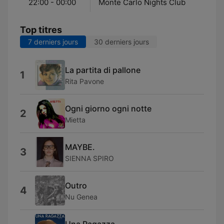
22:00 - 00:00
Monte Carlo Nights Club
Top titres
7 derniers jours
30 derniers jours
La partita di pallone
1
Rita Pavone
Ogni giorno ogni notte
2
Mietta
MAYBE.
3
SIENNA SPIRO
Outro
4
Nu Genea
Una Ragazza