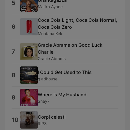
5
Malika Ayane
Coca Cola Light, Coca Cola Normal,
6
Coca Cola Zero
Montana Kek
Gracie Abrams on Good Luck
7
Charlie
Gracie Abrams
I Could Get Used to This
8
gladhouse
Where Is My Husband
9
Shay7
Corpi celesti
10
RIP3