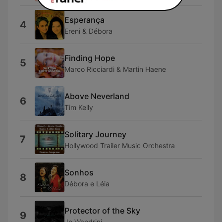
Esperança
4
Ereni & Débora
Finding Hope
5
Marco Ricciardi & Martin Haene
Above Neverland
6
Tim Kelly
Solitary Journey
7
Hollywood Trailer Music Orchestra
Sonhos
8
Débora e Léia
Protector of the Sky
9
Jo Wandrini