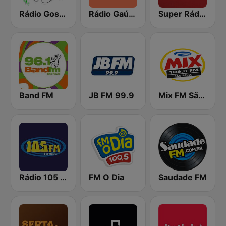
Rádio Gospel Adoração
Rádio Gaúcha ZH
Super Rádio Tupi
Band FM
JB FM 99.9
Mix FM São Paulo
Rádio 105 FM
FM O Dia
Saudade FM