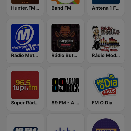
Hunter.FM - Sertanejo
Band FM
Antena 1 FM
Rádio Metropolitana 98.5 FM
Rádio Buteco Sertanejo
Rádio Modão
Super Rádio Tupi
89 FM - A Rádio Rock
FM O Dia