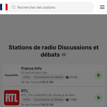
Stations de radio Discussions et
débats
98
France Info
Et tout est plus clair
Infos
Discussions et débats
33.4K
Île-de-France
105.5 FM
RTL
RTL, On a tellement de choses à se dire !
Infos
Discussions et débats
128K
Île-de-France
104.3 FM