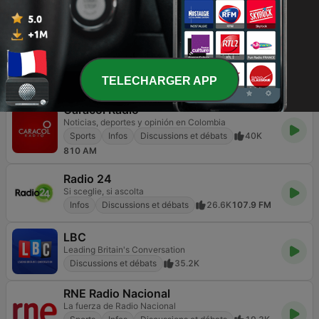
News Talk
Infos
Discussions et débats
3.3K
693 AM
FOX News Radio
America is listening
Infos
Discussions et débats
8.7K
Online
TELECHARGER APP
Caracol Radio
Noticias, deportes y opinión en Colombia
Sports
Infos
Discussions et débats
40K
810 AM
Radio 24
Si sceglie, si ascolta
Infos
Discussions et débats
26.6K
107.9 FM
LBC
Leading Britain's Conversation
Discussions et débats
35.2K
RNE Radio Nacional
La fuerza de Radio Nacional