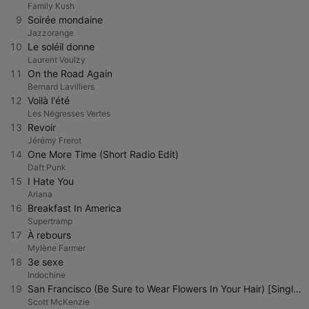
Family Kush
9
Soirée mondaine
Jazzorange
10
Le soléil donne
Laurent Voulzy
11
On the Road Again
Bernard Lavilliers
12
Voilà l'été
Les Négresses Vertes
13
Revoir
Jérémy Frerot
14
One More Time (Short Radio Edit)
Daft Punk
15
I Hate You
Ariana
16
Breakfast In America
Supertramp
17
À rebours
Mylène Farmer
18
3e sexe
Indochine
19
San Francisco (Be Sure to Wear Flowers In Your Hair) [Single Version]
Scott McKenzie