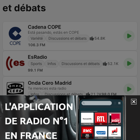
et débats
Cadena COPE
Está pasando, estás en COPE
Variété
Discussions et débats
54.8K
106.3 FM
EsRadio
Sports
Infos
Discussions et débats
52.1K
99.1 FM
Onda Cero Madrid
Te mereces esta radio
Infos
Discussions et débats
21.2K
98.0 FM
Cadena SER
El poder de la voz
Sports
Infos
Discussions et débats
47K
105.4 FM
3AW Melbourne