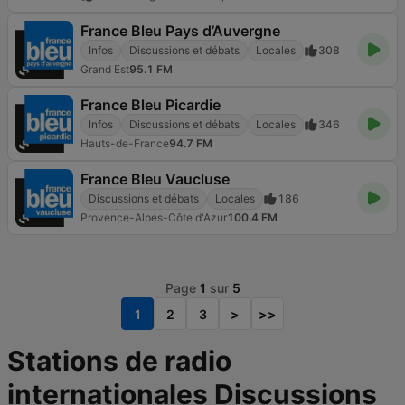
France Bleu Pays d’Auvergne
Infos
Discussions et débats
Locales
308
Grand Est
95.1 FM
France Bleu Picardie
Infos
Discussions et débats
Locales
346
Hauts-de-France
94.7 FM
France Bleu Vaucluse
Discussions et débats
Locales
186
Provence-Alpes-Côte d'Azur
100.4 FM
Page
1
sur
5
1
2
3
>
>>
Stations de radio
internationales Discussions