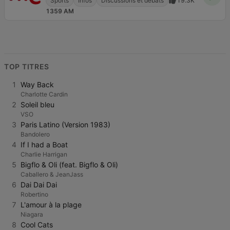
Sports
Infos
Discussions et débats
19.3K
1359 AM
TOP TITRES
1
Way Back
Charlotte Cardin
2
Soleil bleu
VSO
3
Paris Latino (Version 1983)
Bandolero
4
If I had a Boat
Charlie Harrigan
5
Bigflo & Oli (feat. Bigflo & Oli)
Caballero & JeanJass
6
Dai Dai Dai
Robertino
7
L'amour à la plage
Niagara
8
Cool Cats