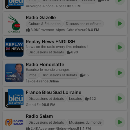
Auvergne-Rhône-Alpes
103.9 FM
Radio Gazelle
Culture & Éducation
Discussions et débats
8.9K
Provence-Alpes-Côte d'Azur
98.0 FM
Replay News ENGLISH
News on the radio every five minutes !
Discussions et débats
890
Radio Hondelatte
Ecoutez le monde changer.
Infos
Discussions et débats
65
Île-de-France
Online
France Bleu Sud Lorraine
Discussions et débats
Locales
422
Grand Est
98.5 FM
Radio Salam
Discussions et débats
Musiques du monde
2.4K
Auvergne-Rhône-Alpes
91.1 FM