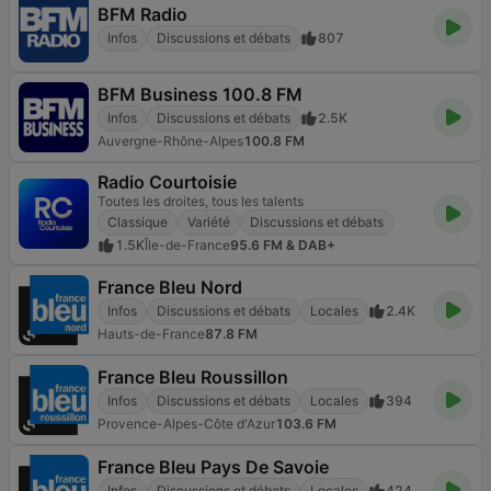
BFM Radio
Infos
Discussions et débats
807
BFM Business 100.8 FM
Infos
Discussions et débats
2.5K
Auvergne-Rhône-Alpes
100.8 FM
Radio Courtoisie
Toutes les droites, tous les talents
Classique
Variété
Discussions et débats
1.5K
Île-de-France
95.6 FM & DAB+
France Bleu Nord
Infos
Discussions et débats
Locales
2.4K
Hauts-de-France
87.8 FM
France Bleu Roussillon
Infos
Discussions et débats
Locales
394
Provence-Alpes-Côte d'Azur
103.6 FM
France Bleu Pays De Savoie
Infos
Discussions et débats
Locales
424