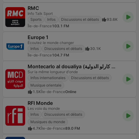
RMC
Info Talk Sport
Sports
Infos
Discussions et débats
93.6K
Île-de-France
103.1 FM
Europe 1
Écoutez le monde changer
Infos
Discussions et débats
30.1K
Île-de-France
104.7 FM
Montecarlo al doualiya (مونت كارلو الدولية)
Sur la même longueur d'onde
Infos internationales
Discussions et débats
Musique orientale
1.5K
Île-de-France
Online
RFI Monde
Les voix du monde
Infos
Discussions et débats
Musiques du monde
4.7K
Île-de-France
89.0 FM