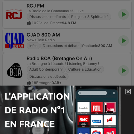
RCJ FM
La Radio de la Communauté Juive
Discussions et débats
Religieux & Spiritualité
102
Île-de-France
94.8 FM
CJAD 800 AM
News Talk Radio
Infos
Discussions et débats
Occitanie
800 AM
Radio BOA (Bretagne On Air)
La Bretagne à l'écoute ! Listening Britanny !
Adult Contemporary
Culture & Éducation
Discussions et débats
18
Bretagne
DAB+
Replay News Sport
La radio de l'info sportive toutes les 5 minutes
Sports
Infos
Discussions et débats
2.7K
Page
2
sur
5