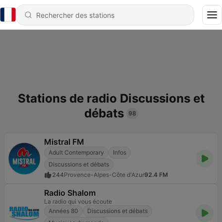
Stations de radio Discussions et
débats
98
Mistral FM
Adult Contemporary
Infos
Discussions et débats
244
Provence-Alpes-Côte d'Azur
92.4 FM
Radio Shalom
La radio qui vous écoute
Années 80
Discussions et débats