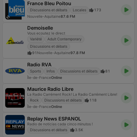
France Bleu Poitou
Discussions et débats
Locales
173
Nouvelle-Aquitaine
87.6 FM
Demoiselle
Vous ecoutez le direct
Variété
Adult Contemporary
Discussions et débats
91
Nouvelle-Aquitaine
97.8 FM
Radio RVA
Sports
Infos
Discussions et débats
81
Île-de-France
Online
Maurice Radio Libre
La Radio Carrément Rock! La Radio Carrément Libre!
Rock
Discussions et débats
118
Île-de-France
Online
Replay News ESPANOL
Radio de noticias cada cinco minutos !
Discussions et débats
3.5K