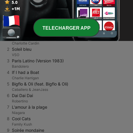
<
2
3
4
>
>>
TOP TITRES
TELECHARGER APP
1
Way Back
Charlotte Cardin
2
Soleil bleu
VSO
3
Paris Latino (Version 1983)
Bandolero
4
If I had a Boat
Charlie Harrigan
5
Bigflo & Oli (feat. Bigflo & Oli)
Caballero & JeanJass
6
Dai Dai Dai
Robertino
7
L'amour à la plage
Niagara
8
Cool Cats
Family Kush
9
Soirée mondaine