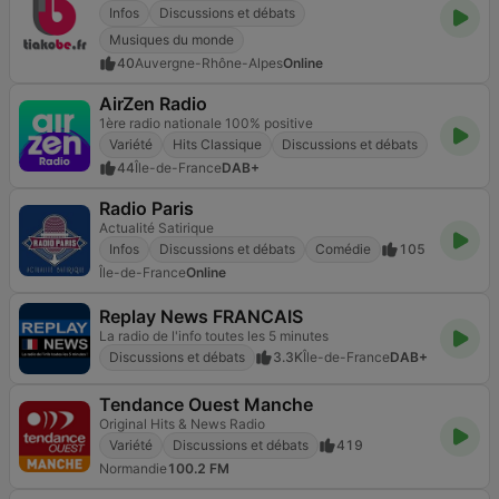
Infos
Discussions et débats
Musiques du monde
40
Auvergne-Rhône-Alpes
Online
AirZen Radio
1ère radio nationale 100% positive
Variété
Hits Classique
Discussions et débats
44
Île-de-France
DAB+
Radio Paris
Actualité Satirique
Infos
Discussions et débats
Comédie
105
Île-de-France
Online
Replay News FRANCAIS
La radio de l'info toutes les 5 minutes
Discussions et débats
3.3K
Île-de-France
DAB+
Tendance Ouest Manche
Original Hits & News Radio
Variété
Discussions et débats
419
Normandie
100.2 FM