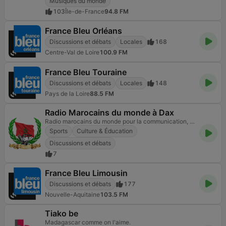
Musiques du monde
103
Île-de-France
94.8 FM
France Bleu Orléans
Discussions et débats
Locales
168
Centre-Val de Loire
100.9 FM
France Bleu Touraine
Discussions et débats
Locales
148
Pays de la Loire
88.5 FM
Radio Marocains du monde à Dax
Radio marocains du monde pour la communication, la culture, et le sociale
Sports
Culture & Éducation
Discussions et débats
7
France Bleu Limousin
Discussions et débats
177
Nouvelle-Aquitaine
103.5 FM
Tiako be
Madagascar comme on l'aime.