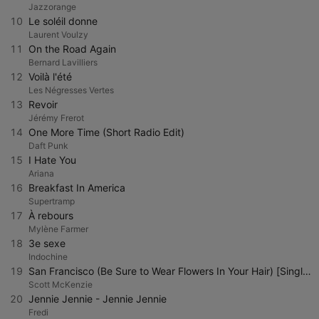
Jazzorange
10
Le soléil donne
Laurent Voulzy
11
On the Road Again
Bernard Lavilliers
12
Voilà l'été
Les Négresses Vertes
13
Revoir
Jérémy Frerot
14
One More Time (Short Radio Edit)
Daft Punk
15
I Hate You
Ariana
16
Breakfast In America
Supertramp
17
À rebours
Mylène Farmer
18
3e sexe
Indochine
19
San Francisco (Be Sure to Wear Flowers In Your Hair) [Single Version]
Scott McKenzie
20
Jennie Jennie - Jennie Jennie
Fredi