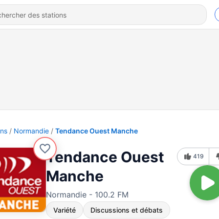
ons
Normandie
Tendance Ouest Manche
Tendance Ouest
419
Manche
Normandie - 100.2 FM
Variété
Discussions et débats