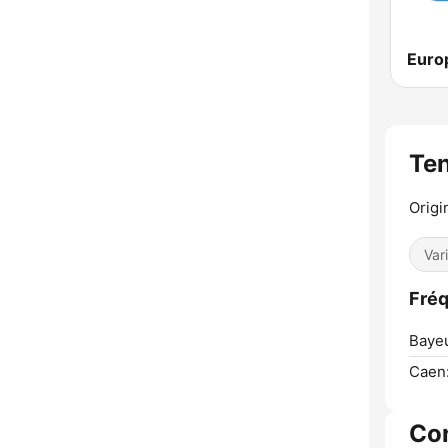
Euro
Te
Origi
Var
Fré
Baye
Caen
Co