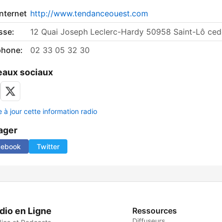
internet
http://www.tendanceouest.com
sse:
12 Quai Joseph Leclerc-Hardy 50958 Saint-Lô ce
phone:
02 33 05 32 30
aux sociaux
 à jour cette information radio
ager
cebook
Twitter
dio en Ligne
Ressources
Diffuseurs