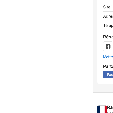
Site 
Adre
Télé
Rése
Mettre
Part
Fa
Ra