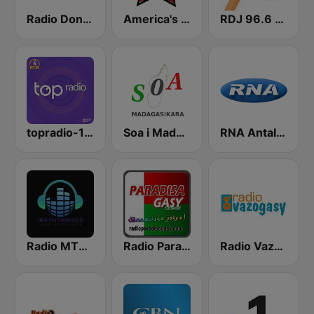
Radio Don Bosco
America's Country
RDJ 96.6 FM
topradio-102-8
Soa i Madagasikara
RNA Antalaha
Radio MTV Madagascar
Radio Paradisagasy
Radio Vazogasy