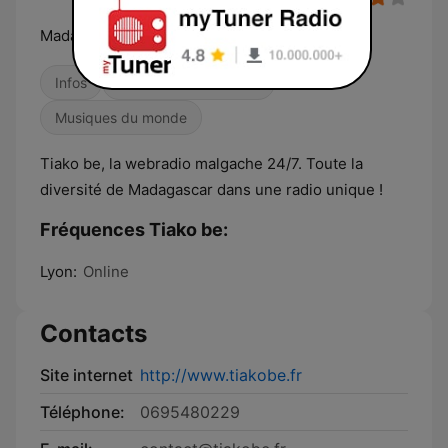
Madagascar comme on l'aime.
Infos
Discussions et débats
Musiques du monde
Tiako be, la webradio malgache 24/7. Toute la
diversité de Madagascar dans une radio unique !
Fréquences Tiako be:
Lyon:
Online
Contacts
Site internet
http://www.tiakobe.fr
Téléphone:
0695480229