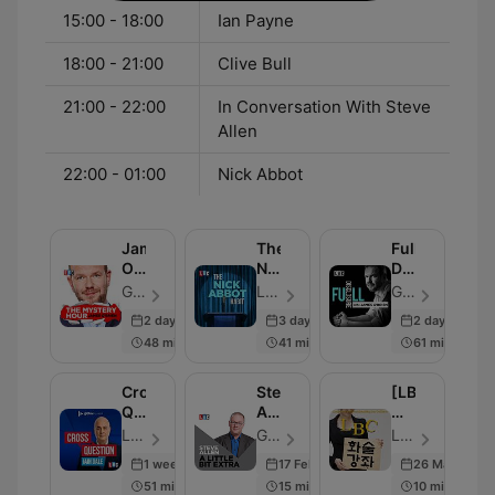
15:00 - 18:00
Ian Payne
18:00 - 21:00
Clive Bull
21:00 - 22:00
In Conversation With Steve
Allen
22:00 - 01:00
Nick Abbot
James
The
Full
O'Brien's
Nick
Disclosure
Mystery
Abbot
with
Global - Épisode 611
LBC - Épisode 416
Global - Épisode 342
Hour
Habit
James
2 days ago
3 days ago
2 days ago
O'Brien
48 min
41 min
61 min
Cross
Steve
[LBC]
Question
Allen
화
with
- A
술
LBC - Épisode 858
Global - Épisode 2000
LBC - Épisode 107
Iain
Little
강
1 week ago
17 Feb 2023
26 Mar 2018
Dale
Bit
좌
51 min
15 min
10 min
Extra
-