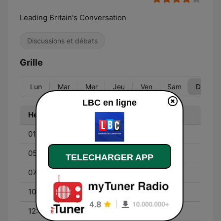
Leading Britain's Conversation
Discussions et débats
Grille
Lun
Mar
Mer
Jeu
Ven
Sam
Dim
LBC en ligne
Heure
Programme
01:00 - 05:00
Richard Spurr
05:00 - 07:00
Steve Allen
TELECHARGER APP
07:00 - 10:00
Andrew Castle
10:00 - 12:00
Nigel Farage
12:00 - 15:00
Matt Stadlen