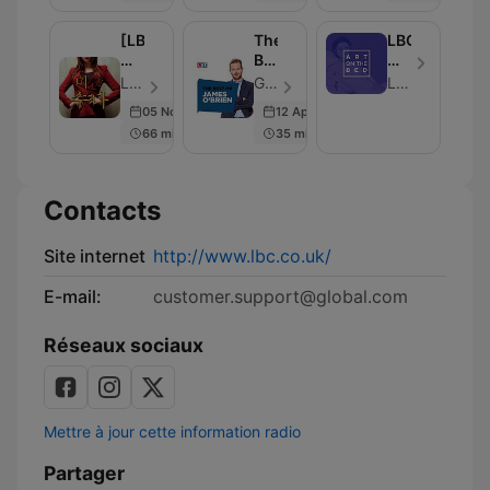
말
을
[LBC]
The
LBC
잘
미
Best
침
하
수
Of
대
LBC - Épisode 15
Global - Épisode 86
LBC
고
다
James
위
05 Nov 2015
12 Apr 2019
싶
O'Brien
미
다
66 min
35 min
술
면
관
꼭
들
Contacts
으
세
요!
Site internet
http://www.lbc.co.uk/
E-mail:
customer.support@global.com
Réseaux sociaux
Mettre à jour cette information radio
Partager