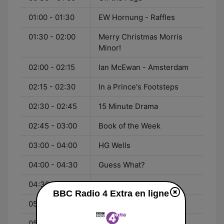
01:00 - 01:30
EW Hornung - Raffles
01:30 - 02:00
Merry Christmas Morris
Minor!
02:00 - 02:15
Ian McEwan - Amsterdam
02:15 - 02:30
In a Prince's Footsteps
02:30 - 02:45
15 Minute Drama
02:45 - 03:00
Book of the Week
03:00 - 04:00
HG Wells
04:00 - 04:30
Guess What?
04:30 - 05:00
Life in London
BBC Radio 4 Extra en ligne
05:00 - 05:30
Trapped
05:30 - 06:00
Drama