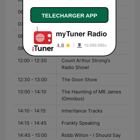
06:00 - 07:30
Daphne Du Maurier
TELECHARGER APP
07:30 - 08:00
Britain in a Box
08:00 - 09:00
Archive on 4
09:00 - 12:00
Rick Mayall on Radio
12:00 - 12:30
Count Arthur Strong's
Radio Show!
12:30 - 13:00
The Goon Show
13:00 - 14:10
The Haunting of MR James
(Omnibus)
14:10 - 14:15
Inheritance Tracks
14:15 - 14:45
Frankly Speaking
14:45 - 15:00
Robb Wilton - I Should Say