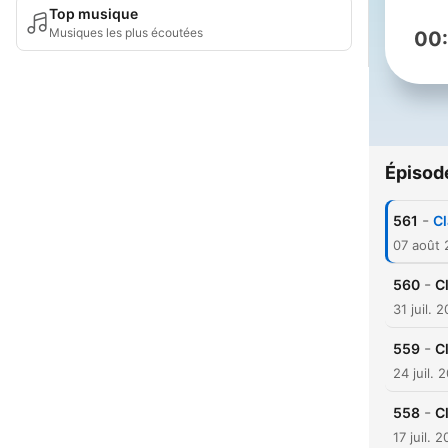
Top musique
Musiques les plus écoutées
00
Épisod
-
561
Cl
07 août
-
560
C
31 juil. 
-
559
C
24 juil. 
-
558
C
17 juil. 