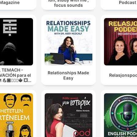
Magazine
Podcast
focus sounds
L TEMACH -
Relationships Made
ACIÓN para el
Relasjonspo
Easy
💪🏼🏋🏻‍♀🔱 💥
O GUERRA💥