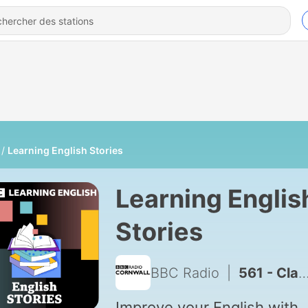
Learning English Stories
Learning Englis
Stories
BBC Radio
|
561 - Classic Stories: Far From the Madding Crowd
Improve your English with