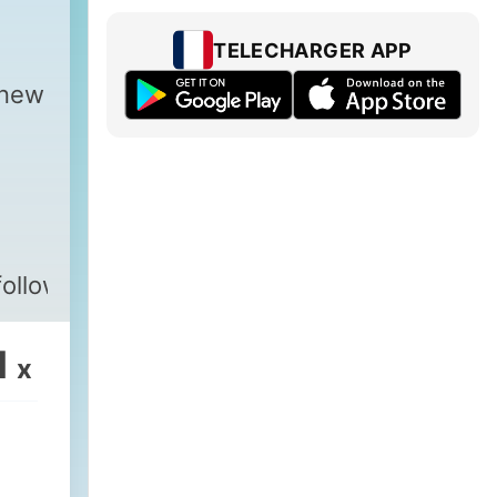
TELECHARGER APP
 new
followus
1
x