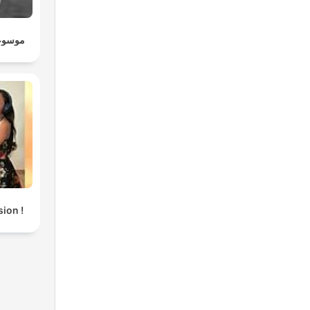
موسوعة
ion !