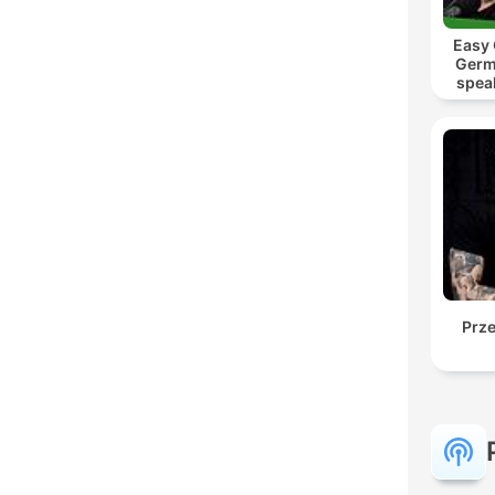
Easy
Germ
spea
Mut
Prz