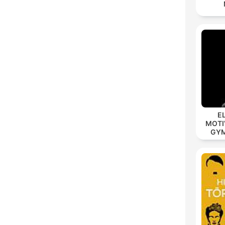
E
MOTIV
GYM 
MOD