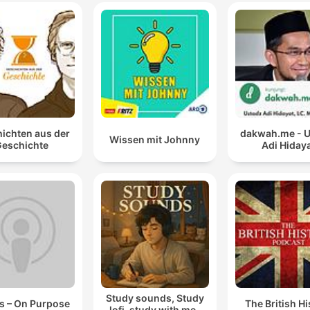
ichten aus der
dakwah.me - 
Wissen mit Johnny
eschichte
Adi Hiday
Study sounds, Study
s – On Purpose
The British Hi
lofi, study with me ,