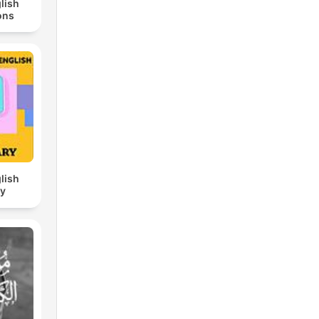
lish
ons
lish
ry