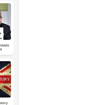
Ustadz
at
story