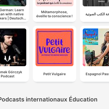
 German: Learn
Métamorphose,
an with native
 الكتب الصوتية
éveille ta conscience !
kers | Deutsch
lernen mit
tersprachlern
emek Górczyk
Petit Vulgaire
Espagnol Pass
Podcast
Podcasts internationaux Éducation