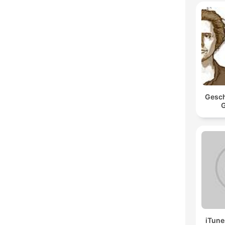
Gesch
G
iTune