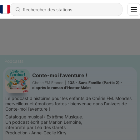
Podcasts
Conte-moi l'aventure !
Cherie FM France
|
138 - Sans Famille (Partie 2) -
d'après le roman d'Hector Malot
Le podcast d'histoires pour les enfants de Chérie FM. Mondes
merveilleux et émotions fortes : bienvenue dans l’univers de
Conte-moi l’aventure !
Catalogue musical : Extrême Musique.
Un podcast écrit par Marion Lemoine,
interprété par Léa des Garets
Production : Anne-Cécile Kirry