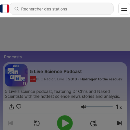
Podcasts
5 Live Science Podcast
BBC Radio 5 Live
|
2013 - Hydrogen to the rescue?
5 Live's science podcast, featuring Dr Chris and Naked
Scientists with the hottest science news stories and analysis.
1
x
Volume