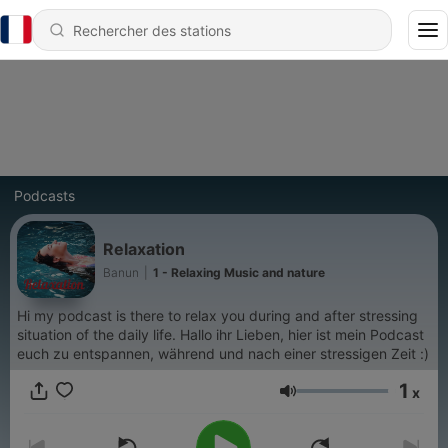
Podcasts
Relaxation
Banun
|
1 - Relaxing Music and nature
Hi my podcast is there to relax you during and after stressing
situation of the daily life. Hallo ihr Lieben, hier ist mein Podcast
euch zu entspannen, während und nach einer stressigen Zeit :)
1
x
Volume