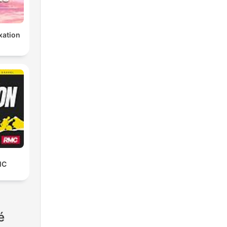
xation
MC
é