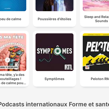
Sleep and Rela
peu de calme
Poussières d'étoiles
Sounds
ma tête, y’a des
outeillages !
Symptômes
Peloton R
s de calme pour
veaux agités
Podcasts internationaux Forme et sant