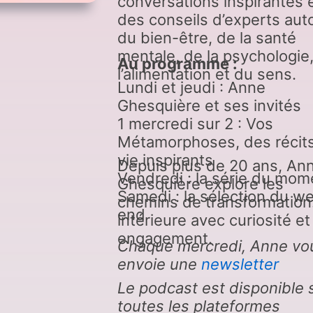
conversations inspirantes 
des conseils d’experts aut
du bien-être, de la santé
mentale, de la psychologie
Au programme :
l’alimentation et du sens.
Lundi et jeudi : Anne
Ghesquière et ses invités
1 mercredi sur 2 : Vos
Métamorphoses, des récit
vie inspirants
Depuis plus de 20 ans, An
Vendredi : la série du mom
Ghesquière explore les
Samedi : la sélection du w
chemins de transformation
end
intérieure avec curiosité et
engagement.
Chaque mercredi, Anne vo
envoie une
newsletter
Le podcast est disponible 
toutes les plateformes