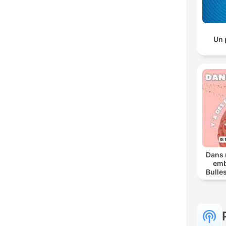
Un 
Dans 
emb
Bulle
cer