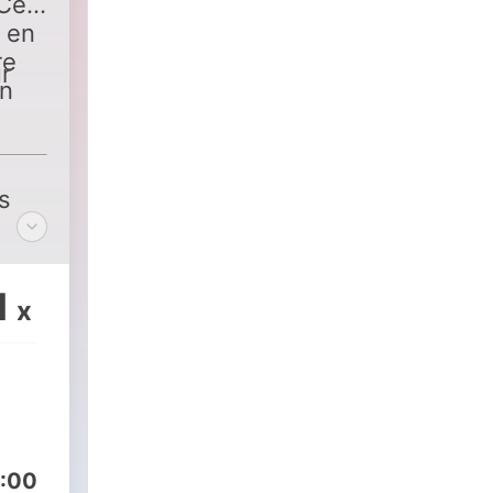
 Ce
 en
re
r
on
s
1
x
:00