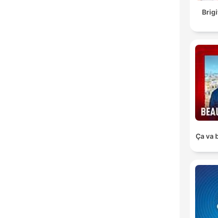
Brig
Ça va 