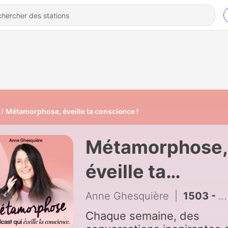
Métamorphose, éveille ta conscience !
Métamorphose,
éveille ta
conscience !
Anne Ghesquière
|
1503 - Hypnose : découvrir l’origine de nos schémas répétitifs avec Geoffrey Secco
Chaque semaine, des