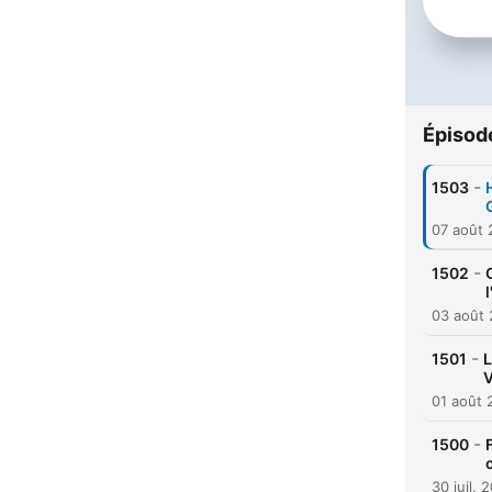
Épisod
-
1503
07 août
-
1502
03 août
-
1501
L
V
01 août 
-
1500
30 juil. 