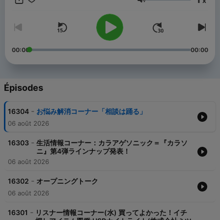
x
放送中！ ■番組一部をお聴きいただけます。配信するコーナーな
Volume
どは番組の都合上変更する可能性がございます。配信期間はエピ
ソードごとに異なります。 【過去分アーカイブ】 2024年
https://open.spotify.com/show/1nsGZIxlY2G26R8orkg5kh
2023年
https://open.spotify.com/show/1qbmLpDnuT4hJnEDKaaRIg
00:00
00:00
2022年
https://open.spotify.com/show/2HsMS2p4IaS3kxXc0LRG4a
2021年
https://open.spotify.com/show/61DxJYmSM6Fd5Oqa3bkYEu
Épisodes
2020年
https://open.spotify.com/show/36zi0YAujJdll4valQVNWo 2019
-
16304
お悩み解消コーナー「相談は踊る」
年 https://open.spotify.com/show/2ANVVHcdM2Xeje3vnyb1dE
2018年
06 août 2026
https://open.spotify.com/show/3pgovLQEeTV9GzEDnJguaq
2017年
-
16303
生活情報コーナー：カラアゲソニック＝『カラソ
https://open.spotify.com/show/74TDodF06zdMtN9JfdMxzg
ニ』第4弾ラインナップ発表！
2016年
06 août 2026
https://open.spotify.com/show/0YyPon4Uz04O3mDDQNP47U
TBS Podcast：https://www.tbsradio.jp/podcast/
-
16302
オープニングトーク
06 août 2026
-
16301
リスナー情報コーナー(水) 買ってよかった！イチ