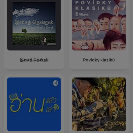
இசைத் தென்றல்
Povídky klasiků