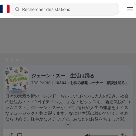
Podcasts
ジェーン・スー 生活は踊る
TBS RADIO
|
16304 - お悩み解消コーナー「相談は踊る」
日々の天気や街のトレンド、おいしいゴハンに大人の悩み、社会
の仕組み・・・1日イチ「へぇ～」なトピックスを。新進気鋭のコ
ラムニスト、ジェーン・スーが、生活情報や人生の知恵をナイス
なミュージックと共に綴ります。なにせ生活は続いていく。それ
ならせめて、軽やかなステップで。あなたのお昼をちょっと彩る
＜昼ドキ支援系ラジオ＞それが、「ジェーン・スー 生活は踊
る」です。 TBSラジオ＜FM90.5/AM954＞で毎週月～木11時～
1