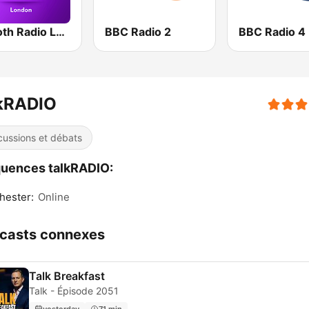
Smooth Radio London
BBC Radio 2
BBC Radio 4
lkRADIO
cussions et débats
uences talkRADIO:
hester:
Online
casts connexes
Talk Breakfast
Talk - Épisode 2051
yesterday
71 min