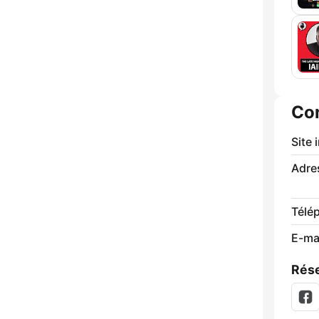
Co
Site 
Adre
Télé
E-mai
Rése