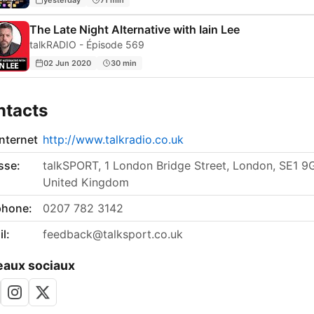
The Late Night Alternative with Iain Lee
talkRADIO - Épisode 569
02 Jun 2020
30 min
ntacts
internet
http://www.talkradio.co.uk
sse:
talkSPORT, 1 London Bridge Street, London, SE1 9
United Kingdom
phone:
0207 782 3142
l:
feedback@talksport.co.uk
aux sociaux