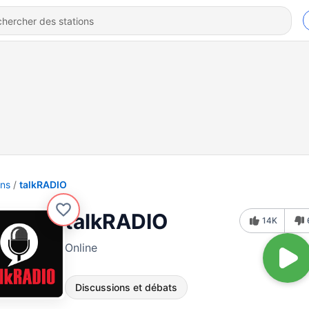
ons
talkRADIO
talkRADIO
14K
Online
Discussions et débats