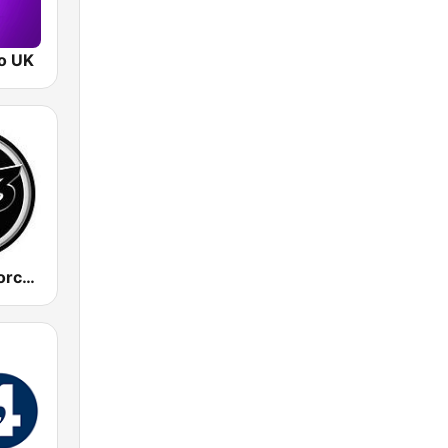
o UK
883 Centreforce radio