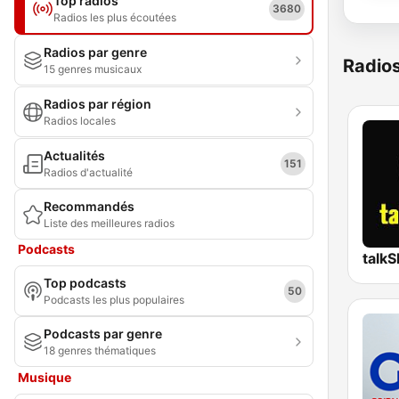
Top radios
3680
Radios les plus écoutées
Radios par genre
Radio
15 genres musicaux
Radios par région
Radios locales
Actualités
151
Radios d'actualité
Recommandés
Liste des meilleures radios
Podcasts
talk
Top podcasts
50
Podcasts les plus populaires
Podcasts par genre
18 genres thématiques
Musique