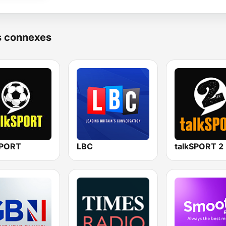
s connexes
SPORT
LBC
talkSPORT 2