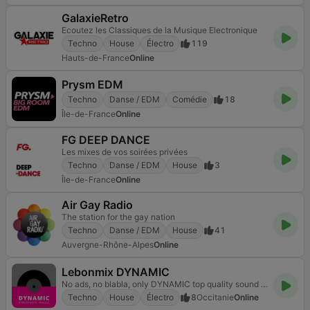
GalaxieRetro
Ecoutez les Classiques de la Musique Electronique
Techno
House
Électro
119
Hauts-de-France
Online
Prysm EDM
Techno
Danse / EDM
Comédie
18
Île-de-France
Online
FG DEEP DANCE
Les mixes de vos soirées privées
Techno
Danse / EDM
House
3
Île-de-France
Online
Air Gay Radio
The station for the gay nation
Techno
Danse / EDM
House
41
Auvergne-Rhône-Alpes
Online
Lebonmix DYNAMIC
No ads, no blabla, only DYNAMIC top quality sound (AAC192LC) radio station, from France !
Techno
House
Électro
8
Occitanie
Online