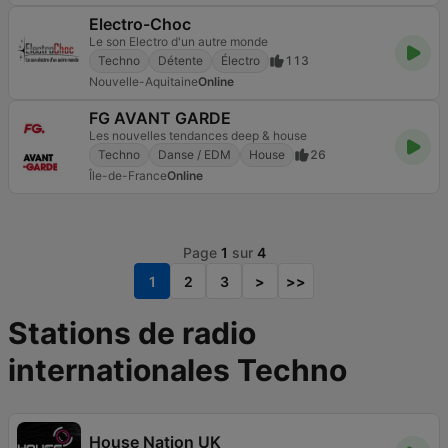
Electro-Choc
Le son Electro d'un autre monde
Techno
Détente
Électro
113
Nouvelle-Aquitaine
Online
FG AVANT GARDE
Les nouvelles tendances deep & house
Techno
Danse / EDM
House
26
Île-de-France
Online
Page
1
sur
4
1
2
3
>
>>
Stations de radio
internationales Techno
House Nation UK