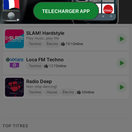
TechnoBase.FM
TELECHARGER APP
Techno
1.2K
DAB
SLAM! Hardstyle
Play music, play life
Techno
Électro
781
Online
Loca FM Techno
Techno
127
Online
Radio Deep
Non-stop dancing!
Techno
House
Électro
3
Online
TOP TITRES