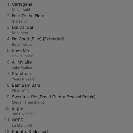
1
Cartagena
Steve Aoki
2
Four To the Floor
Starsailor
3
Dai Dai Dai
Robertino
4
I'm Good (Blue) [Extended]
Bebe Rexha
5
Save Me
David Lopez
6
All My Life
John Walker
7
Starstruck
Years & Years
8
Bam Bam Bam
FR MUSIC
9
Sweetest Pie (David Guetta Festival Remix)
Megan Thee Stallion
10
#Tpm
Joe Dwet File
11
OPPS
La Mano 1.9
12
Repetto X Mosaert