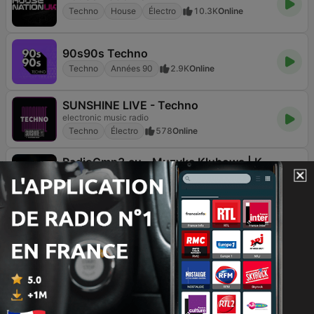
Techno
House
Électro
10.3K
Online
90s90s Techno
Techno
Années 90
2.9K
Online
SUNSHINE LIVE - Techno
electronic music radio
Techno
Électro
578
Online
RadioCmp3.eu - Muzyka Klubowa | Kanał Główny
Techno
Pop / Top 40
Danse / EDM
3.1K
Online
Full Techno
Solo Clásicos Del Techno
Techno
Années 90
Électro
1.8K
Online
Locos por el Remember Dance
24hr del Remember Dance de tu vida
Techno
Danse / EDM
Électro
1.4K
Online