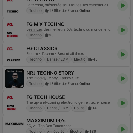
La techno, présentée sous toutes ses esthétiques
Techno
186
Île-de-France
Online
FG MIX TECHNO
Les mixes des meilleurs DJs techno du monde, et des plus belles soirées
Techno
53
FG CLASSICS
Electro - Techno - Best of all times
Techno
Danse / EDM
Électro
45
NRJ TECHNO STORY
The Prodigy, Moby, Fatboy Slim
Techno
186
Île-de-France
Online
FG TECH HOUSE
The up-and-coming electronic genre : tech-house
Techno
Danse / EDM
House
14
MAXXIMUM 90's
FG, Au Top Des Tendances
Techno
Années 90
Électro
139