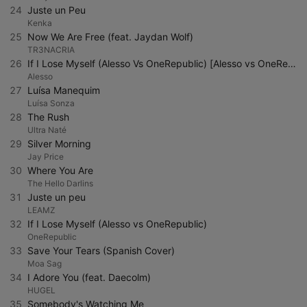
24
Juste un Peu
Kenka
25
Now We Are Free (feat. Jaydan Wolf)
TR3NACRIA
26
If I Lose Myself (Alesso Vs OneRepublic) [Alesso vs OneRepublic]
Alesso
27
Luísa Manequim
Luísa Sonza
28
The Rush
Ultra Naté
29
Silver Morning
Jay Price
30
Where You Are
The Hello Darlins
31
Juste un peu
LEAMZ
32
If I Lose Myself (Alesso vs OneRepublic)
OneRepublic
33
Save Your Tears (Spanish Cover)
Moa Sag
34
I Adore You (feat. Daecolm)
HUGEL
35
Somebody's Watching Me