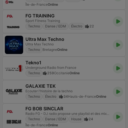
Île-de-France
Online
FG TRAINING
Sport Fitness Training
Techno
Danse / EDM
Électro
22
Ultra Max Techno
Ultra Max Techno
Techno
Bretagne
Online
Tekno1
Underground Radio from France
Techno
259
Occitanie
Online
GALAXIE TEK
Ecouter l'histoire de la techno
Techno
Électro
34
Hauts-de-France
Online
FG BOB SINCLAR
Radio FG - DJ radio propose une playlist et des mixes house music et électro.
Techno
Danse / EDM
House
24
Île-de-France
Online