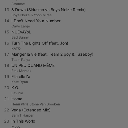
Stromae
13
& Down (Siriusmo vs Boys Noize Remix)
Boys Noize & Yoon Mirae
14
I Don't Need Your Number
Cayo Largo
15
NUEVAYoL
Bad Bunny
16
Turn The Lights Off (feat. Jon)
KATO
17
Manger la vie (feat. Team 2 poy & Tazeboy)
Team Paiya
18
UN PEU QUAND MÊME
Frax Montax
19
Ella elle l'a
Kate Ryan
20
K.O.
Lavinia
21
Home
Henri Pfr & Stone Van Brooken
22
Vega (Extended Mix)
Sam T Harper
23
In This World
Moby