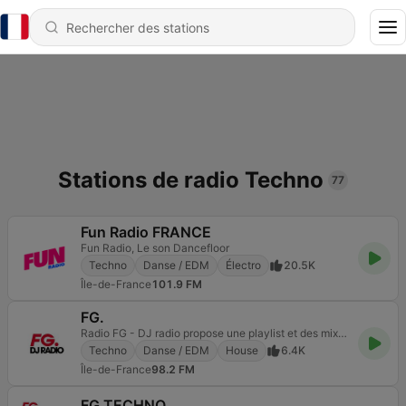
Stations de radio Techno
77
Fun Radio FRANCE
Fun Radio, Le son Dancefloor
Techno
Danse / EDM
Électro
20.5K
Île-de-France
101.9 FM
FG.
Radio FG - DJ radio propose une playlist et des mixes house music et électro.
Techno
Danse / EDM
House
6.4K
Île-de-France
98.2 FM
FG TECHNO