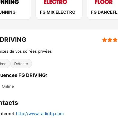
UNNING
FG MIX ELECTRO
FG DANCEF
 DRIVING
ixes de vos soirées privées
hno
Détente
quences FG DRIVING:
:
Online
ntacts
internet
http://www.radiofg.com