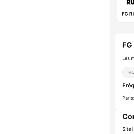
FG R
FG
Les m
Tec
Fré
Paris
Co
Site 