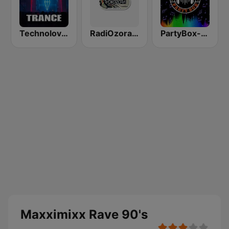
Technolovers - TRANCE
RadiOzora Trance
PartyBox-Hard Techno-EDM
Maxximixx Rave 90's