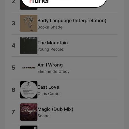
2
Moodymann
Body Language (Interpretation)
3
Booka Shade
The Mountain
4
Young People
Am I Wrong
5
Etienne de Crécy
East Love
6
Chris Carrier
Magic (Dub Mix)
7
Scope