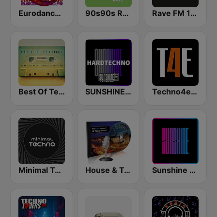
Eurodance 90
90s90s Rave
Rave FM 102.9
Best Of Techno
SUNSHINE LIVE - Hardtechno
Techno4ever Club
Minimal Techno Radio
House & Techno Classics on MixLive.ie
Sunshine - Eurodance