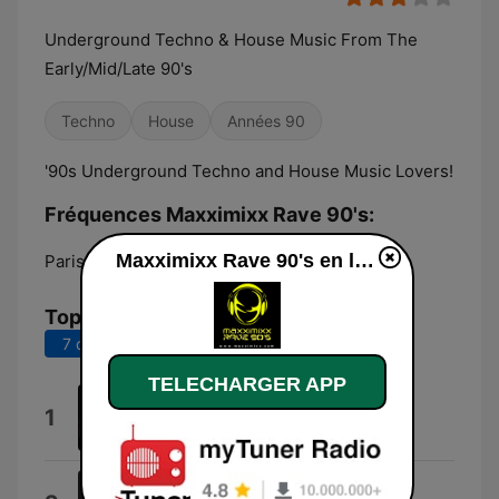
Underground Techno & House Music From The
Early/Mid/Late 90's
Techno
House
Années 90
'90s Underground Techno and House Music Lovers!
Fréquences Maxximixx Rave 90's:
Maxximixx Rave 90's en ligne
Paris:
Online
Top titres
7 derniers jours
30 derniers jours
TELECHARGER APP
Feel the Mood (The Effects Mix)
1
E-Dancer
Shades of Jae