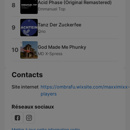
Acid Phase (Original Remastered)
8
Emmanuel Top
Tanz Der Zuckerfee
9
Qno
God Made Me Phunky
10
MD X-Spress
Contacts
Site internet
https://ombrafu.wixsite.com/maxximixx-
players
Réseaux sociaux
Mettre à jour cette information radio