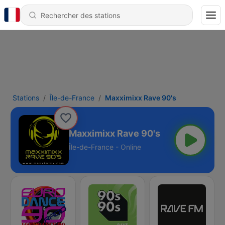
Stations
Île-de-France
Maxximixx Rave 90's
Maxximixx Rave 90's
Île-de-France - Online