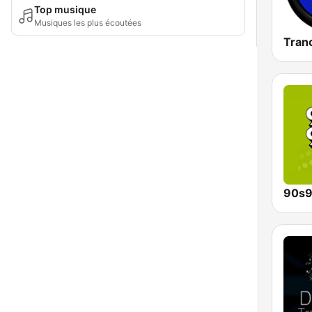
Top musique
Musiques les plus écoutées
Tran
90s9