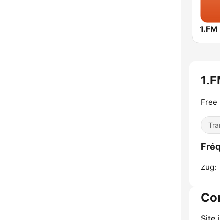
1.FM
1.F
Free 
Tra
Fréq
Zug:
Co
Site 