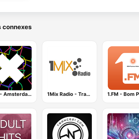
s connexes
1.FM - Amsterdam Trance
1Mix Radio - Trance