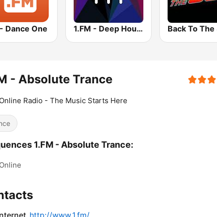
 - Dance One
1.FM - Deep House
M - Absolute Trance
Online Radio - The Music Starts Here
nce
uences 1.FM - Absolute Trance:
Online
ntacts
internet
http://www.1.fm/