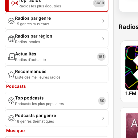
Top radios
3680
Radios les plus écoutées
Radios par genre
15 genres musicaux
Radio
Radios par région
Radios locales
Actualités
151
Radios d'actualité
Recommandés
Liste des meilleures radios
Podcasts
Top podcasts
50
Podcasts les plus populaires
Podcasts par genre
18 genres thématiques
Musique