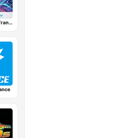
hearMe.FM Trance
ance